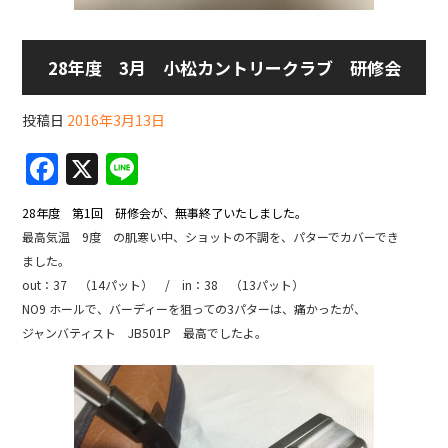
28年度 3月 小松カントリークラブ 研修会
投稿日
2016年3月13日
F
X
Li
a
n
28年度 第1回 研修会が、無事終了いたしました。
c
e
最高気温 9度 の肌寒い中、ショットの不調を、パターでカバーでき
e
ました。
b
out：37 （14パット） / in：38 （13パット）
NO9 ホールで、バーディーを狙っての3パターは、痛かったが、
o
ジャンバティスト JB501P 最高でしたよ。
o
k