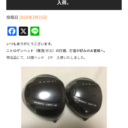
入荷。
投稿日
2016年3月15日
F
X
Li
a
n
いつもありがとうございます。
c
e
ニトロゲンヘッド（発泡/ガス）の打感、打音が好みのお客様へ。
e
特注品にて、10度ヘッド 2ケ 入荷いたしました。
b
o
o
k