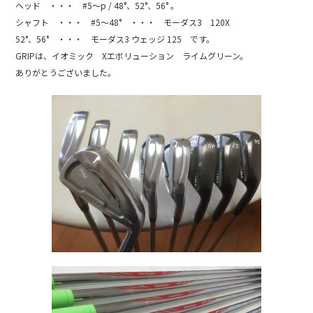
e
ヘッド ・・・ #5～p / 48°、52°、56° 。
b
シャフト ・・・ #5～48° ・・・ モーダス3 120X
52°、56° ・・・ モーダス3 ウェッジ 125 です。
o
GRIPは、イオミック Xエボリューション ライムグリーン。
o
ありがとうございました。
k