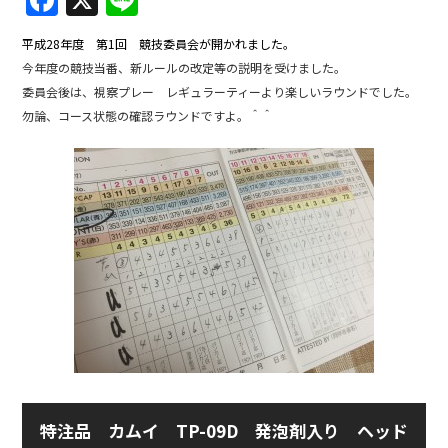
F
X
Li
a
n
平成28年度 第1回 競技委員会が開かれました。
c
e
今年度の競技当番、新ルールの改定等の説明を受けました。
e
委員会後は、視察プレー レギュラーティーより楽しいラウンドでした。
b
勿論、コース状態の確認ラウンドですよ。＾＾
o
o
k
特注品 カムイ TP-09D 発泡剤入り ヘッド