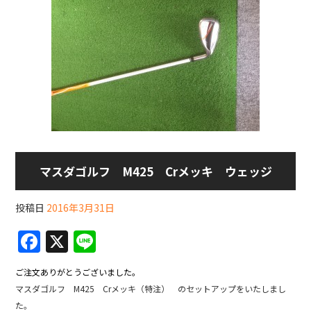
マスダゴルフ M425 Crメッキ ウェッジ
投稿日
2016年3月31日
F
X
Li
a
n
ご注文ありがとうございました。
c
e
マスダゴルフ M425 Crメッキ（特注） のセットアップをいたしまし
e
た。