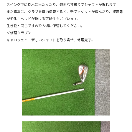
b
スイング中に樹木に当たったり、強烈な打振りでシャフトが折れます。
また真夏に、クラブを車内保管すると、熱でソケットが緩んだり、接着剤
o
が劣化しヘッドが抜ける可能性もございます。
o
生き物と同じですので大切に保管してください。
k
＜修理クラブ＞
キャロウェイ 新しいシャフトを取り寄せ、修理完了。