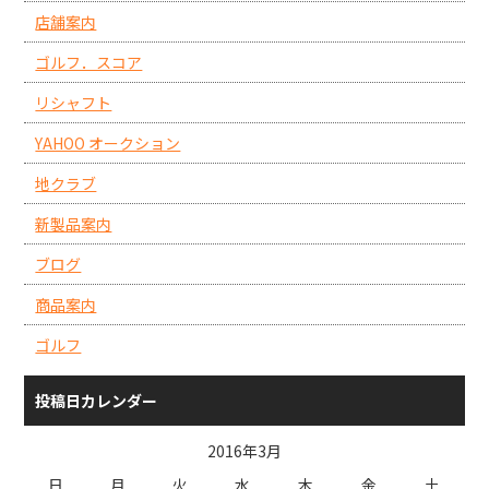
店舗案内
ゴルフ．スコア
リシャフト
YAHOO オークション
地クラブ
新製品案内
ブログ
商品案内
ゴルフ
投稿日カレンダー
2016年3月
日
月
火
水
木
金
土