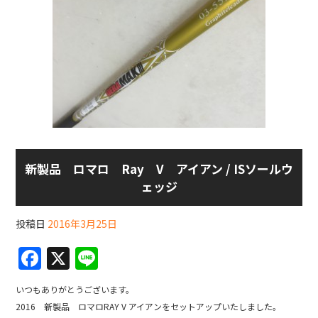
新製品 ロマロ Ray V アイアン / ISソールウ
ェッジ
投稿日
2016年3月25日
F
X
Li
a
n
いつもありがとうございます。
c
e
2016 新製品 ロマロRAY V アイアンをセットアップいたしました。