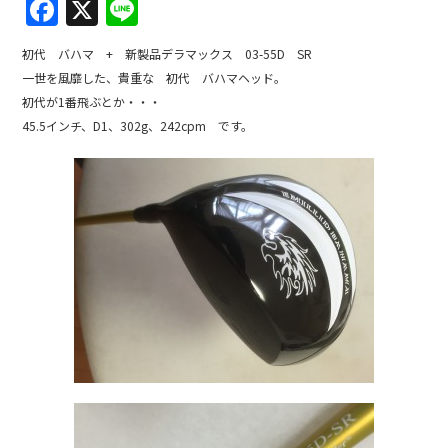
F
X
Li
a
n
初代 バハマ + 新製品デラマックス 03-55D SR
c
e
一世を風靡した、貴重な 初代 バハマヘッド。
e
初代が1番飛ぶとか・・・
b
45.5インチ、D1、302g、242cpm です。
o
o
k