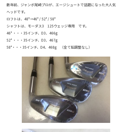
b
数年前、ジャンボ尾崎プロが、エージシュートで話題になった大人気
ヘッドです。
o
ロフトは、48°→46° / 52° / 58°
o
シャフトは、モーダス3 125ウェッジ専用 です。
k
46° ・・・35インチ、D3、466g
52° ・・・35インチ、D3、467g
58°・・・35インチ、D4、468g （全て鉛調整なし）