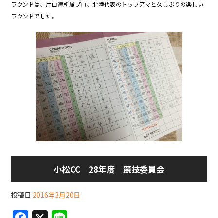
ラウンドは、片山津所属プロ、北陸代表のトップアマと久しぶりの楽しい
o
ラウンドでした。
o
k
小松CC 28年度 競技委員会
投稿日
2016年3月20日