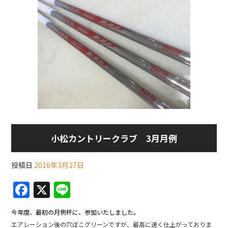
小松カントリークラブ 3月月例
投稿日
2016年3月27日
F
X
Li
a
n
今年度、最初の月例杯に、参加いたしました。
c
e
エアレーション後の穴ぼこグリーンですが、最高に速く仕上がっておりま