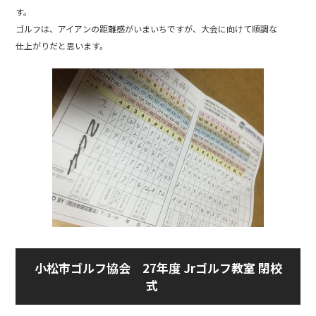
e
す。
b
ゴルフは、アイアンの距離感がいまいちですが、大会に向けて順調な
仕上がりだと思います。
o
o
k
小松市ゴルフ協会 27年度 Jrゴルフ教室 閉校
式