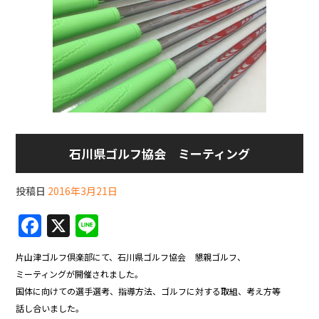
石川県ゴルフ協会 ミーティング
投稿日
2016年3月21日
F
X
Li
a
n
片山津ゴルフ倶楽部にて、石川県ゴルフ協会 懇親ゴルフ、
c
e
ミーティングが開催されました。
e
国体に向けての選手選考、指導方法、ゴルフに対する取組、考え方等
b
話し合いました。