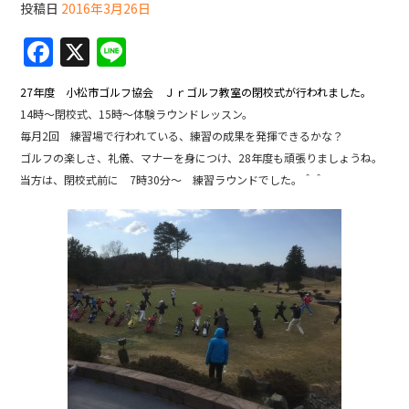
投稿日
2016年3月26日
F
X
Li
a
n
27年度 小松市ゴルフ協会 Ｊｒゴルフ教室の閉校式が行われました。
c
e
14時～閉校式、15時～体験ラウンドレッスン。
e
毎月2回 練習場で行われている、練習の成果を発揮できるかな？
b
ゴルフの楽しさ、礼儀、マナーを身につけ、28年度も頑張りましょうね。
当方は、閉校式前に 7時30分～ 練習ラウンドでした。＾＾
o
o
k