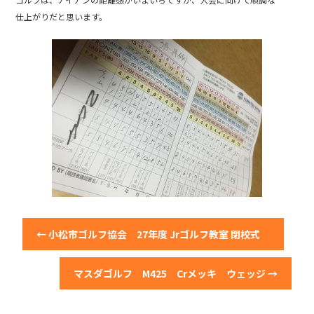
b
仕上がりだと思います。
o
o
k
←
小松市ゴルフ協会 27年度 Jrゴルフ教室 閉校式
マスダゴルフ M425 Crメッキ ウェッジ
→