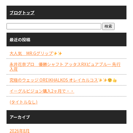
ブログトップ
最近の投稿
大人気 MR.Gグリップ
永井花奈プロ 優勝シャフト アッタスRXピュアブルー 先行
入荷
究極のウェッジ OREIKHALKOS オレイカルコス
イーグルビジョン購入2ヶ月で・・
(タイトルなし)
アーカイブ
2026年8月