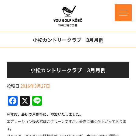
小松カントリークラブ 3月月例
小松カントリークラブ 3月月例
投稿日
2016年3月27日
F
X
Li
a
n
今年度、最初の月例杯に、参加いたしました。
c
e
エアレーション後の穴ぼこグリーンですが、最高に速く仕上がっておりま
e
す。
ゴルフは、アイアンの距離感がいまいちですが、大会に向けて順調な