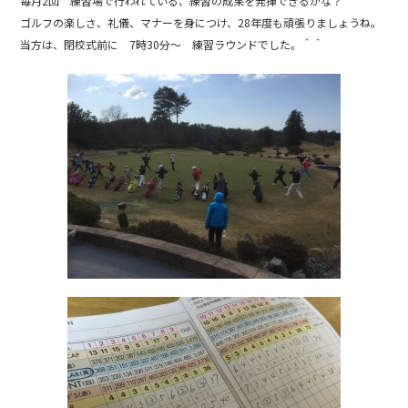
e
毎月2回 練習場で行われている、練習の成果を発揮できるかな？
b
ゴルフの楽しさ、礼儀、マナーを身につけ、28年度も頑張りましょうね。
当方は、閉校式前に 7時30分～ 練習ラウンドでした。＾＾
o
o
k