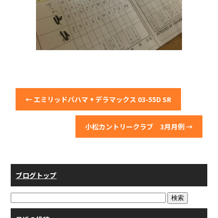
←
エミリッドバハマ + デラマックス 03-55D SR
小松カントリークラブ 3月月例
→
ブログトップ