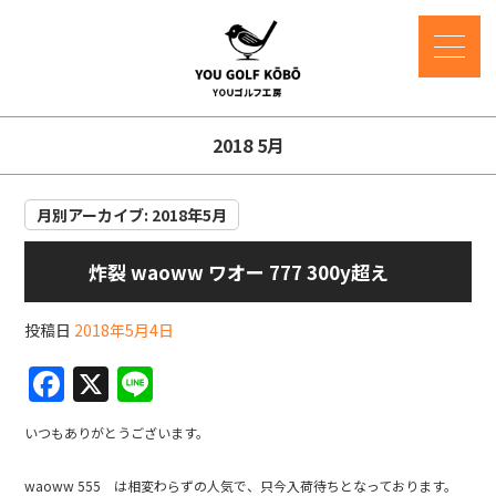
2018 5月
月別アーカイブ:
2018年5月
炸裂 waoww ワオー 777 300y超え
投稿日
2018年5月4日
F
X
Li
a
n
いつもありがとうございます。
c
e
e
waoww 555 は相変わらずの人気で、只今入荷待ちとなっております。