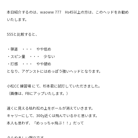
b
本日紹介するのは、waoww 777 Hs45以上の方は、このヘッドをお勧め
o
いたします。
o
k
555と比較すると、
・弾道 ・・・ やや低め
・スピン量 ・・・ 少ない
・打感 ・・・ やや硬め
となり、アゲンストにはめっぽう強いヘッドとなります。
小松CC 練習場 にて、杉本君に試打していただきました。
（画像は、FBにアップいたします。）
遠くに見える枯れ松の上をボールが消えていきます。
キャリーにして、300y近くは飛んでいるかと思います。
本人も思わず、「めっっちゃ飛ぶ！！」だって
うらやましい限りです。