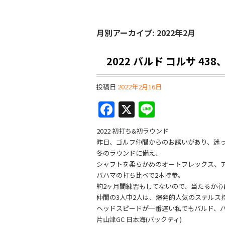
月別アーカイブ:
2022年2月
2022 バルド コルサ 43
投稿日
2022年2月16日
F
X
Li
a
n
2022 初打ち&初ラウンド
c
e
昨日、ゴルフ仲間からのお誘いがあり、迷
e
冬のラウンドに備え、
シャフトを柔らかめのオートフレックス、アーチ
b
バハマの打ち比べで2本持参。
o
約2ヶ月間練習もしてないので、当たるか
仲間の3人中2人は、爆発的人気のステルス
o
ヘッドスピードが一番遅い私でもバルド、
k
片山津GC 日本海(バックティ)