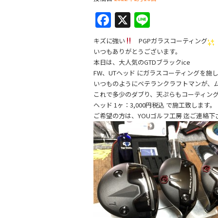
F
X
Li
a
n
キズに強い
PGPガラスコーティング
c
e
いつもありがとうございます。
e
本日は、大人気のGTDブラックice
FW、UTヘッド にガラスコーティングを施
b
いつものようにベテランクラフトマンが、
o
これで多少のダブり、天ぷらもコーティン
ヘッド 1ヶ：3,000円税込 で施工致します。
o
ご希望の方は、YOUゴルフ工房 迄ご連絡下
k