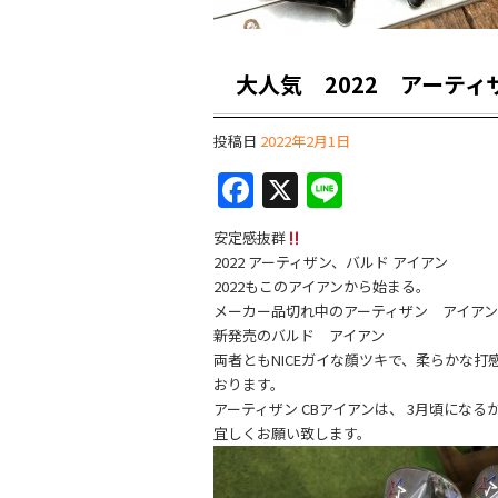
大人気 2022 アーテ
投稿日
2022年2月1日
F
X
Li
a
n
安定感抜群
c
e
2022 アーティザン、バルド アイアン
e
2022もこのアイアンから始まる。
メーカー品切れ中のアーティザン アイアン
b
新発売のバルド アイアン
o
両者ともNICEガイな顔ツキで、柔らかな
おります。
o
アーティザン CBアイアンは、 3月頃になる
k
宜しくお願い致します。