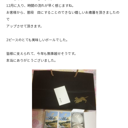
c
e
12月に入り、時間の流れが早く感じますね。
e
お客様から、普段 目にすることのできない嬉しいお歳暮を頂きましたの
b
で
アップさせて頂きます。
o
o
2ピースのとても美味しいボールでした。
k
皆様に支えられて、今年も無事越せそうです。
本当にありがとうございました。