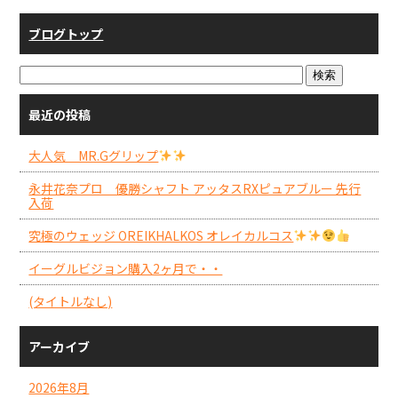
ブログトップ
最近の投稿
大人気 MR.Gグリップ
永井花奈プロ 優勝シャフト アッタスRXピュアブルー 先行
入荷
究極のウェッジ OREIKHALKOS オレイカルコス
イーグルビジョン購入2ヶ月で・・
(タイトルなし)
アーカイブ
2026年8月