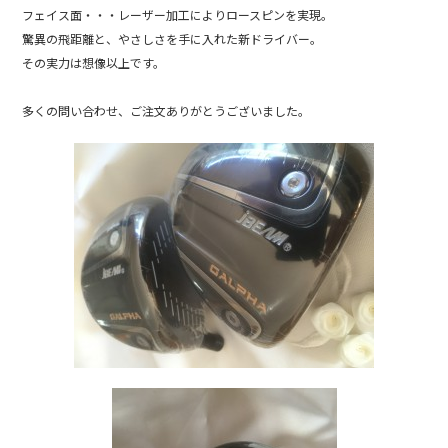
b
フェイス面・・・レーザー加工によりロースピンを実現。
驚異の飛距離と、やさしさを手に入れた新ドライバー。
o
その実力は想像以上です。
o
k
多くの問い合わせ、ご注文ありがとうございました。