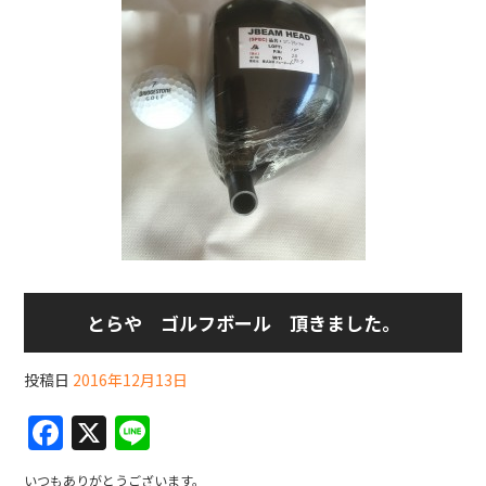
とらや ゴルフボール 頂きました。
投稿日
2016年12月13日
F
X
Li
a
n
いつもありがとうございます。