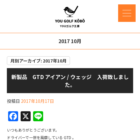
2017 10月
月別アーカイブ:
2017年10月
新製品 GTD アイアン / ウェッジ 入荷致しまし
た。
投稿日
2017年10月17日
F
X
Li
a
n
いつもありがとうございます。
c
e
ドライバーで一世を風靡している GTD 。