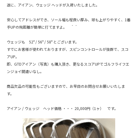
e
遂に、アイアン、ウェッジ ヘッドが入荷いたしました。
b
安心してアドレスができ、ソール幅も程良い厚み、球も上がりやすく、1番
o
手UPの飛距離が簡単に打てますよ。 ＾＾
o
k
ウェッジも 52° / 56° / 58° とございます。
すでにお客様が使われておりますが、スピンコントロールが抜群で、スコ
アUP。
即、GTDアイアン（写真）も購入頂き、更なるスコアUPでゴルフライフエ
ンジョイ間違いなし。
商品欠品の可能性もございますので、お早目のお問合せお願いいたしま
す。
アイアン / ウェッジ ヘッド価格 ・・・ 20,000円（1ヶ） です。