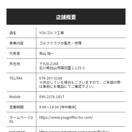
店舗概要
店名
YOUゴルフ工房
事業内容
ゴルフクラブの販売・修理
代表者
若山 裕一
所在地
〒920-2168
石川県白山市陽羽里 1-125-2
TEL/FAX
076-207-5108
※外出している場合もございますので、ご来店の際
は事前にお電話にてご確認下さい。
Mobile
090-2376-1817
営業時間
9:00～18:00 [年中無休]
ホームページU
https://www.yougolfko-bo.com/
RL
Instagram
https://www.instagram.com/yougolfkobo/