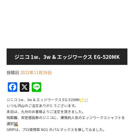
ジニコ 1w、3w & エッジワークス EG-520MK
投稿日
2022年11月26日
F
X
Li
a
n
ジニコ 1w、3w & エッジワークス EG-520MK
c
e
いつも沢山のご注文ありがとうございます。
本日は、九州のお客様よりご注文を頂きました。
e
飛距離、安定感抜群のジニコに、爆発的人気のエッジワークスシャフトを
b
選択
GRIPは、プロ使用率 NO1 のパルマックスを挿してみました。