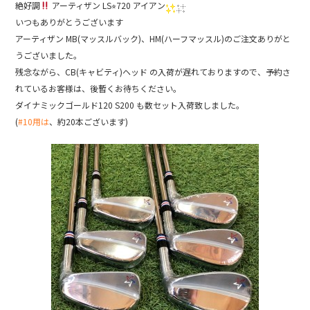
絶好調
アーティザン LS⭐︎720 アイアン
c
e
いつもありがとうございます
e
アーティザン MB(マッスルバック)、HM(ハーフマッスル)のご注文ありがと
b
うございました。
残念ながら、CB(キャビティ)ヘッド の入荷が遅れておりますので、予約さ
o
れているお客様は、後暫くお待ちください。
o
ダイナミックゴールド120 S200 も数セット入荷致しました。
k
(
#10用は
、約20本ございます)