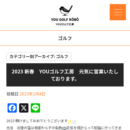
ゴルフ
カテゴリー別アーカイブ:
ゴルフ
2023 新春 YOUゴルフ工房 元気に営業いたし
ております。
投稿日
2023年1月4日
F
X
Li
a
n
2023 明けましておめでとうございます
c
e
元旦 北陸の空は相変わらずの鉛色
天気を見計らって初詣に行ってきま