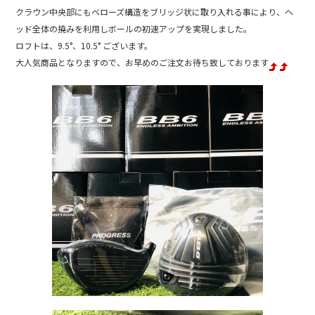
o
クラウン中央部にもベローズ構造をブリッジ状に取り入れる事により、ヘ
o
ッド全体の撓みを利用しボールの初速アップを実現しました。
k
ロフトは、9.5°、10.5° ございます。
大人気商品となりますので、お早めのご注文お待ち致しております