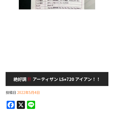
絶好調
アーティザン LS⭐︎720 アイアン！！
投稿日
2022年5月4日
F
X
Li
a
n