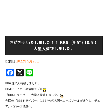
お待たせいたしました！！ BB6 （9.5° / 10.5°）
大量入荷致しました。
投稿日
2022年5月20日
F
X
Li
a
n
BB6 遂に入荷致しました。
c
e
BB4ドライバーの後継モデル
e
「BB6ドライバー」大量入荷致しました。
b
今回の「BB6ドライバー」はBB4の代名詞ベローズソールが進化し、デュ
アルベローズ構造へ。