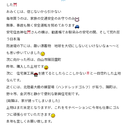
e
した
b
おみくじは、信じないから引かない
毎年買うのは、家族の交通安全のお守りのみ
o
無事、事故も無く安全運転を努めております
o
安宅住吉神社
さんの横は、勧進帳でお馴染みの安宅の関、そして荒れ狂
k
う日本海
防波堤の下には、酷い漂着物 地球を大切にしないといけないなぁ〜〜と
も思い歩いていました
次に向かった所は、白山市陽羽里町
昨年、購入した土地です
次に 住宅兼工房
を建てるとしたらここしかない
と一目惚れした土地
なんです。
近くには、北陸最大級の練習場（ハンドレッドゴルフ）が有り、隣町は、
野々市、金沢市と静かで便利な新興住宅街です。
(両隣は、家が建ってしまいました)
上物はまだ未定となりますが、これをモチベーションに今年も仕事にゴル
フに頑張らせていただきます
本年も宜しくお願い致します。