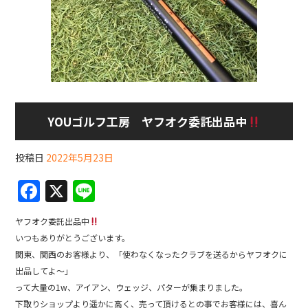
YOUゴルフ工房 ヤフオク委託出品中
投稿日
2022年5月23日
F
X
Li
a
n
ヤフオク委託出品中
c
e
いつもありがとうございます。
e
関東、関西のお客様より、「使わなくなったクラブを送るからヤフオクに
b
出品してよ〜」
って大量の1w、アイアン、ウェッジ、パターが集まりました。
o
下取りショップより遥かに高く、売って頂けるとの事でお客様には、喜ん