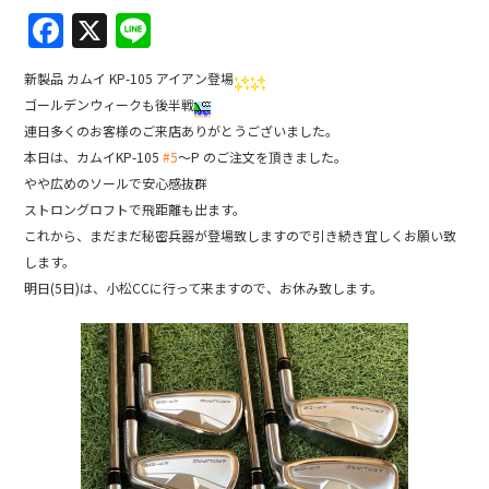
F
X
Li
a
n
新製品 カムイ KP-105 アイアン登場
c
e
ゴールデンウィークも後半戦
e
連日多くのお客様のご来店ありがとうございました。
b
本日は、カムイKP-105
#5
〜P のご注文を頂きました。
やや広めのソールで安心感抜群
o
ストロングロフトで飛距離も出ます。
o
これから、まだまだ秘密兵器が登場致しますので引き続き宜しくお願い致
k
します。
明日(5日)は、小松CCに行って来ますので、お休み致します。