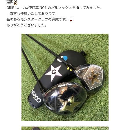
b
選択
GRIPは、プロ使用率 NO1 のパルマックスを挿してみました。
o
（当方も使用いたしております）
o
品のあるモンスタークラブの完成です。
ありがとうございました。
k