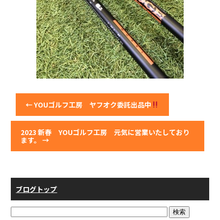
←
YOUゴルフ工房 ヤフオク委託出品中
2023 新春 YOUゴルフ工房 元気に営業いたしており
ます。
→
ブログトップ