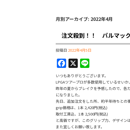
月別アーカイブ:
2022年4月
注文殺到！！ パルマッ
投稿日
2022年4月5日
F
X
Li
a
n
いつもありがとうございます。
c
e
LPGAツアープロが多数使用しているせい
e
昨年の夏からブレイクを予感したので、各カラ
になりました。
b
先日、追加注文をした所、約半年待ちとの
o
grip価格は、1本 2,420円(税込)
取付工賃込、1本 2,500円(税込)
o
と高価ですが、このグリップ力、デザイン
k
また宜しくお願い致します。