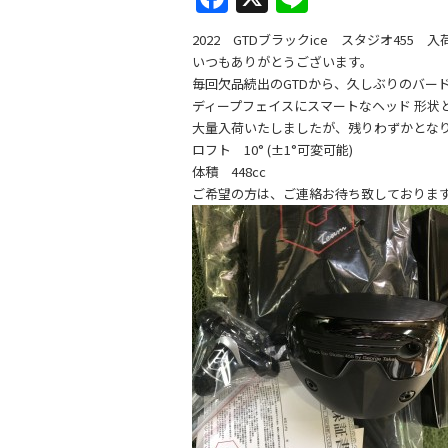
a
n
2022 GTDブラックice スタジオ455 
c
e
いつもありがとうございます。
e
毎回欠品続出のGTDから、久しぶりのバー
ディープフェイスにスマートなヘッド 形状
b
大量入荷いたしましたが、残りわずかとな
o
ロフト 10° (±1°可変可能)
体積 448cc
o
ご希望の方は、ご連絡お待ち致しておりま
k