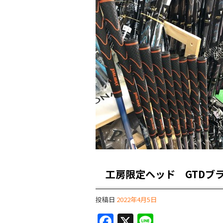
工房限定ヘッド GTDブラ
投稿日
2022年4月5日
F
X
Li