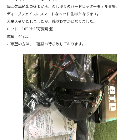
e
毎回欠品続出のGTDから、久しぶりのバードヒッターモデル登場。
b
ディープフェイスにスマートなヘッド 形状となります。
大量入荷いたしましたが、残りわずかとなりました。
o
ロフト 10° (±1°可変可能)
o
体積 448cc
k
ご希望の方は、ご連絡お待ち致しております。