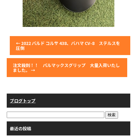
←
2022 バルド コルサ 438、バハマ CV-8 ステルスを
圧倒
注文殺到！！ パルマックスグリップ 大量入荷いたし
ました。
→
ブログトップ
最近の投稿