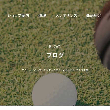
エミリッドバハマ + デラマックス 03-55D SR|YOUゴルフ工房