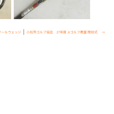
Sソールウェッジ
小松市ゴルフ協会 27年度 Jrゴルフ教室 閉校式
→