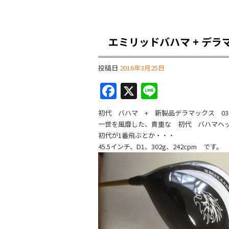
エミリッドバハマ + デラマッ
投稿日
2016年3月25日
F
X
Li
a
n
初代 バハマ + 新製品デラマックス 03-
c
e
一世を風靡した、貴重な 初代 バハマヘ
e
初代が1番飛ぶとか・・・
45.5インチ、D1、302g、242cpm です。
b
o
o
k