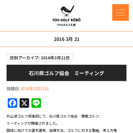
2016 3月 21
日別アーカイブ:
2016年3月21日
石川県ゴルフ協会 ミーティング
投稿日
2016年3月21日
F
X
Li
a
n
片山津ゴルフ倶楽部にて、石川県ゴルフ協会 懇親ゴルフ、
c
e
ミーティングが開催されました。
e
国体に向けての選手選考、指導方法、ゴルフに対する取組、考え方等