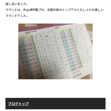
b
話し合いました。
ラウンドは、片山津所属プロ、北陸代表のトップアマと久しぶりの楽しい
o
ラウンドでした。
o
k
ブログトップ