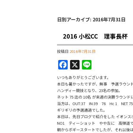
日別アーカイブ:
2016年7月31日
2016 小松CC 理事長杯
投稿日
2016年7月31日
F
X
Li
a
n
いつもありがとうございます。
c
e
本日も暑かったですが、無事 予選ラウン
e
ハンディー競技となり、23名の参加。
ネット 75 迄の 10名 が来週の決勝ラウン
b
当方は、OUT:37 IN:39 76 Hc 1 NET 75
o
ギリギリの予選通過でした。
本日は、先日ブログで紹介をした イオンスポー
o
NO1 ティーショット やや左に 高弾道
k
朝からボギースタートでしたが、それ以後