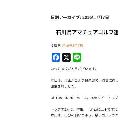
日別アーカイブ:
2016年7月7日
石川県アマチュアゴルフ選
投稿日
2016年7月7日
F
X
Li
a
n
いつもありがとうございます。
c
e
e
本日は、片山津ゴルフ倶楽部で、待ちに待
開催されました。
b
o
OUT:39 IN:40 79 は、10位タイ トッ
o
トップの2人は、学生。 流石に上手ですね
k
本日は、自分の良いゴルフ、悪いゴルフが