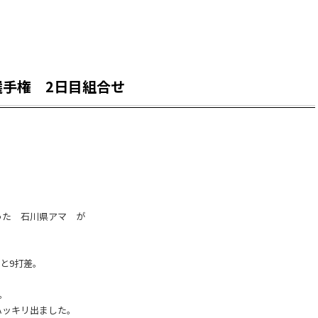
手権 2日目組合せ
った 石川県アマ が
プと9打差。
。
ハッキリ出ました。