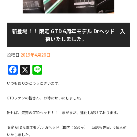
新登場！！ 限定 GTD 6周年モデル Drヘッド 入
荷いたしました。
投稿日
2019年4月26日
F
X
Li
a
n
いつもありがとうッございます。
c
e
e
GTDファンの皆さん、お待たせいたしました。
b
出せば、完売のGTDヘッド！！ まだまだ、進化し続けております。
o
o
限定 GTD 6周年モデル Drヘッド（国内：550ヶ） 当店も先日、6個入荷
いたしました。