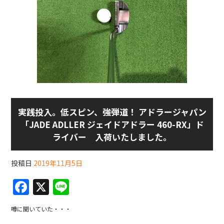
実践投入。低スピン、強弾道！ アドラージャパン
「JADE ADLLER ジェイドアドラー 460-RX」ド
ライバー 入荷いたしました。
投稿日
2019年11月5日
F
X
Li
a
n
噂に聞いていた・・・
c
e