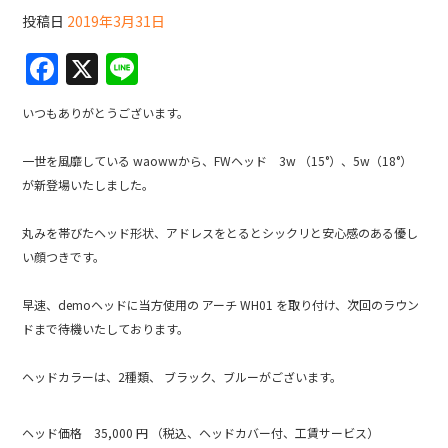
投稿日
2019年3月31日
F
X
Li
a
n
いつもありがとうございます。
c
e
e
一世を風靡している waowwから、FWヘッド 3w （15°）、5w（18°）
b
が新登場いたしました。
o
丸みを帯びたヘッド形状、アドレスをとるとシックリと安心感のある優し
o
い顔つきです。
k
早速、demoヘッドに当方使用の アーチ WH01 を取り付け、次回のラウン
ドまで待機いたしております。
ヘッドカラーは、2種類、 ブラック、ブルーがございます。
ヘッド価格 35,000 円 （税込、ヘッドカバー付、工賃サービス）