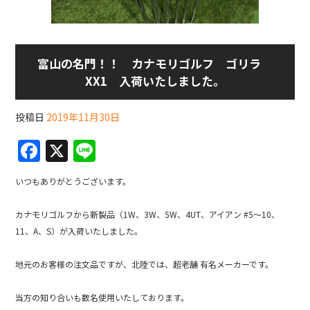
富山の名門！！ カナモリゴルフ ゴリラ
XX1 入荷いたしました。
投稿日
2019年11月30日
F
X
Li
a
n
いつもありがとうございます。
c
e
e
カナモリゴルフから新製品（1W、3W、5W、4UT、アイアン #5～10、
b
11、A、S）が入荷いたしました。
o
地元のお客様の注文品ですが、北陸では、超老舗 有名メーカーです。
o
k
当方の知り合いも数名使用いたしております。