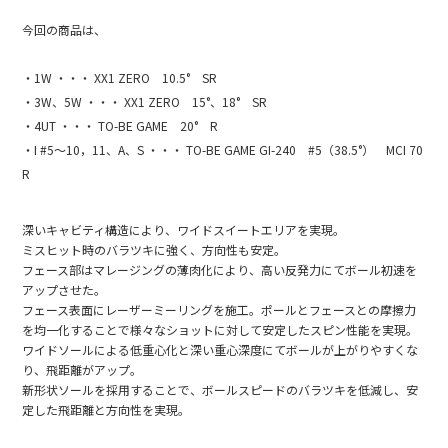
今回の商品は、
・1W ・・・ XX1 ZERO 10.5° SR
・3W、5W ・・・ XX1 ZERO 15°、18° SR
・4UT ・・・ TO-BE GAME 20° R
・I #5～10，11、A、S ・・・ TO-BE GAME GI-240 #5（38.5°） MCI 70
R
深いキャビティ構造により、ワイドスイートエリアを実現。
ミスヒット時のバラツキに強く、方向性も安定。
フェース部はマレージングの薄肉化により、高い反発力にてボール初速を
アップさせた。
フェース表面にレーザーミーリングを施工。ポールとフェースとの摩擦力
を均一化することで様々なショットに対して安定したスピン性能を実現。
ワイドソールによる低重心化と深い重心深度にてボールが上がりやすくな
り、飛距離がアップ。
新形状ソールを採用することで、ボールスピードのバラツキを低減し、安
定した飛距離と方向性を実現。