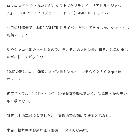
e
ロマロ から独立された方が、立ち上げたブランド 「アドラージャパ
b
ン」 JADE ADLLER （ジェイドアドラー）460-RX ドライバー
o
先日の研修会で、JADE ADLLER ドライバーを試してきました、シャフトは
o
勿論アーチ！
k
ややシャロー系のヘッドなので、そこそこのスピン量が有るかと思いまし
たが、打ってビックリ！
10.5°の割には、中弾道、スピン量も少なく おそらく２５００rpm位
か・・・
何度打っても ”ズド～～ン” と強弾道で飛んでいく、勿論着地後のラン
も半端でない。
肌寒い中の実践投入でしたが、夏場の飛距離に引きをとらない。
本日、福井県の都道府県代表選手 Mさんが来店。