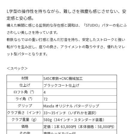
o
L字型の操作性を持ちながら、難しさを微塵も感じさせない、安
o
定感と安心感。
k
構えた瞬間に感じる圧倒的な存在感と調和は、「STUDIO」パターの名にふ
さわしい美しさを持っています。
軟鉄ならではの重い打感と澄んだ打音を持ち、安定したストロークと強い
転がりを生み出し、座りの良さ、アライメントの取りやすさ、優れたマレ
ット型パターとなります。
＜スペック＞
材質
S45C軟鉄+CNC機械加工
仕上げ
ブラックコート仕上げ
ロフト角（°）
4
ライ角（°）
72
グリップ
Masda オリジナル パターグリップ
クラブ長さ（インチ）
33～35インチ（いずれかを選択）
クラブ重量（g）
580g（34インチ・スタンダード装着）
価格
定価：1本 63,800円（本体価格：58,000円）
その他
専用ヘッドカバー付