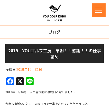
ブログ
2019 YOUゴルフ工房 感謝！！感謝！！の仕事
納め
投稿日
2019年12月31日
F
X
Li
a
n
2019年 今年もアッと言う間に最終日となりました。
c
e
e
今年も有難いことに、大晦日まで仕事をさせていただきました。