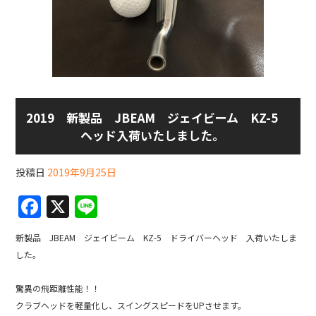
2019 新製品 JBEAM ジェイビーム KZ-5
ヘッド入荷いたしました。
投稿日
2019年9月25日
F
X
Li
a
n
新製品 JBEAM ジェイビーム KZ-5 ドライバーヘッド 入荷いたしま
c
e
した。
e
b
驚異の飛距離性能！！
クラブヘッドを軽量化し、スイングスピードをUPさせます。