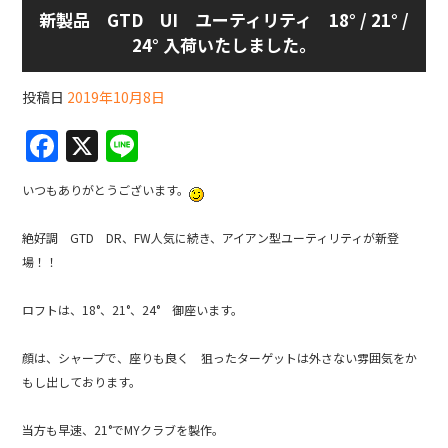
新製品 GTD UI ユーティリティ 18° / 21° /
24° 入荷いたしました。
投稿日
2019年10月8日
F
X
Li
a
n
いつもありがとうございます。
c
e
e
絶好調 GTD DR、FW人気に続き、アイアン型ユーティリティが新登
b
場！！
o
ロフトは、18°、21°、24° 御座います。
o
k
顔は、シャープで、座りも良く 狙ったターゲットは外さない雰囲気をか
もし出しております。
当方も早速、21°でMYクラブを製作。