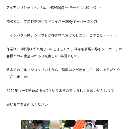
b
アイアンリシャフト、6本 NS950(S) → モーダス130（X）へ
o
o
依頼者は、プロ野球選手でドライバー300yオーバーの怪力
k
「インパクト時、シャフトが押されて負けてしまう」とのこと・・・・
作業は、2時間ほどで完了いたしましたが、今年も新規の取引メーカー、お
客様とのの出会いがあり充実した1年間でした。
数多くのゴルフショップの中からご贔屓いただきまして、誠にありがとう
ございました。
2020年も一生懸命頑張ってまいりますのでよろしくお願いいたします。
良いお年をお迎えください。