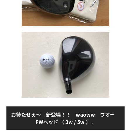
お待たせぇ～ 新登場！！ waoww ワオー
FWヘッド （ 3w / 5w ）。