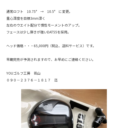
k
通常ロフト 10.75° → 10.5° に変更。
重心深度を目標3mm深く
左右のウエイト配分で慣性モーメントのアップ。
フェースは少し弾きが強いDAT55を採用。
ヘッド価格・・・65,000円（税込、送料サービス）です。
早期完売が予測されますので、お早めにご連絡ください。
YOUゴルフ工房 若山
０９０－２３７６－１８１７ 迄