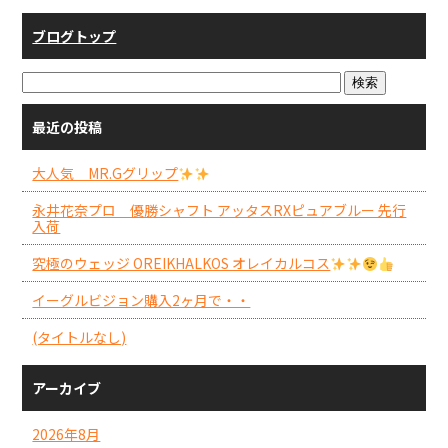
ブログトップ
最近の投稿
大人気 MR.Gグリップ
永井花奈プロ 優勝シャフト アッタスRXピュアブルー 先行
入荷
究極のウェッジ OREIKHALKOS オレイカルコス
イーグルビジョン購入2ヶ月で・・
(タイトルなし)
アーカイブ
2026年8月