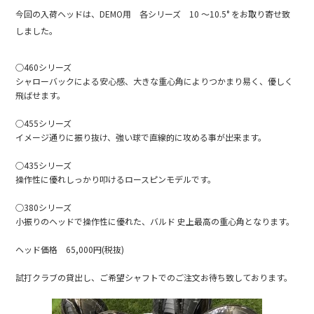
e
今回の入荷ヘッドは、DEMO用 各シリーズ 10 〜10.5° をお取り寄せ致
b
しました。
o
○460シリーズ
o
シャローバックによる安心感、大きな重心角によりつかまり易く、優しく
飛ばせます。
k
○455シリーズ
イメージ通りに振り抜け、強い球で直線的に攻める事が出来ます。
○435シリーズ
操作性に優れしっかり叩けるロースピンモデルです。
○380シリーズ
小振りのヘッドで操作性に優れた、バルド 史上最高の重心角となります。
ヘッド価格 65,000円(税抜)
試打クラブの貸出し、ご希望シャフトでのご注文お待ち致しております。