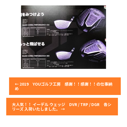
←
2019 YOUゴルフ工房 感謝！！感謝！！の仕事納
め
大人気！！ イーデル ウェッジ DVR / TRP / DGR 各シ
リーズ 入荷いたしました。
→