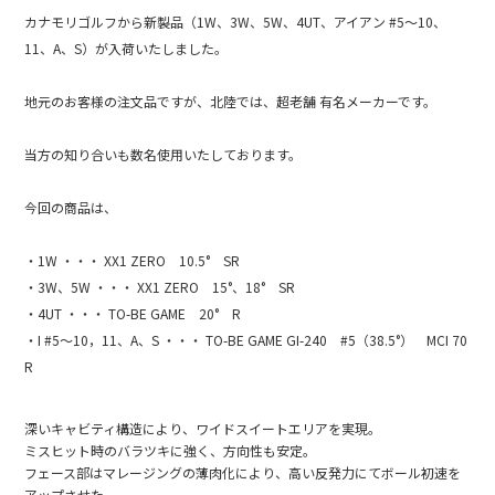
e
カナモリゴルフから新製品（1W、3W、5W、4UT、アイアン #5～10、
b
11、A、S）が入荷いたしました。
o
地元のお客様の注文品ですが、北陸では、超老舗 有名メーカーです。
o
k
当方の知り合いも数名使用いたしております。
今回の商品は、
・1W ・・・ XX1 ZERO 10.5° SR
・3W、5W ・・・ XX1 ZERO 15°、18° SR
・4UT ・・・ TO-BE GAME 20° R
・I #5～10，11、A、S ・・・ TO-BE GAME GI-240 #5（38.5°） MCI 70
R
深いキャビティ構造により、ワイドスイートエリアを実現。
ミスヒット時のバラツキに強く、方向性も安定。
フェース部はマレージングの薄肉化により、高い反発力にてボール初速を
アップさせた。