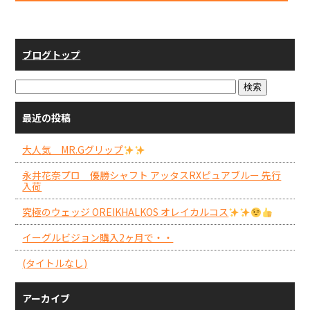
ブログトップ
最近の投稿
大人気 MR.Gグリップ
永井花奈プロ 優勝シャフト アッタスRXピュアブルー 先行
入荷
究極のウェッジ OREIKHALKOS オレイカルコス
イーグルビジョン購入2ヶ月で・・
(タイトルなし)
アーカイブ