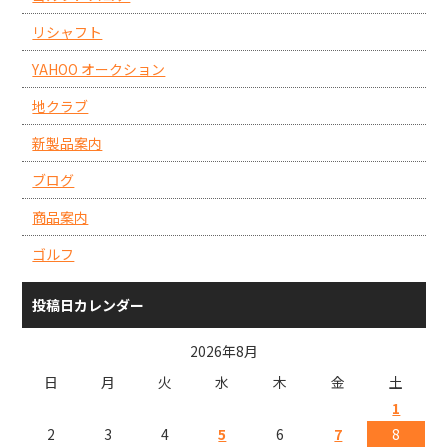
リシャフト
YAHOO オークション
地クラブ
新製品案内
ブログ
商品案内
ゴルフ
投稿日カレンダー
2026年8月
日
月
火
水
木
金
土
1
2
3
4
5
6
7
8