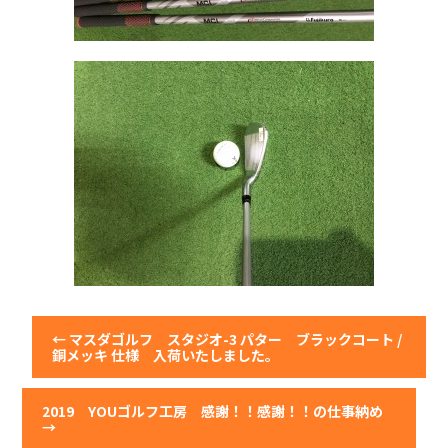
←
マスダゴルフ スタジオ-3 パター ブラックコート /
銅メッキ 仕様 入荷いたしました。
2019 YOUゴルフ工房 感謝！！感謝！！の仕事納め
→