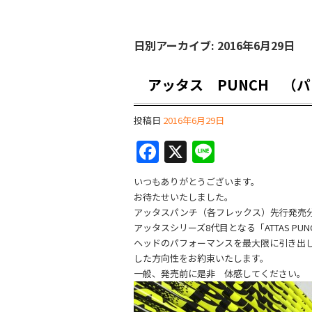
日別アーカイブ:
2016年6月29日
アッタス PUNCH （
投稿日
2016年6月29日
F
X
Li
a
n
いつもありがとうございます。
c
e
お待たせいたしました。
e
アッタスパンチ（各フレックス）先行発売
アッタスシリーズ8代目となる「ATTAS PUN
b
ヘッドのパフォーマンスを最大限に引き出
o
した方向性をお約束いたします。
一般、発売前に是非 体感してください。
o
k