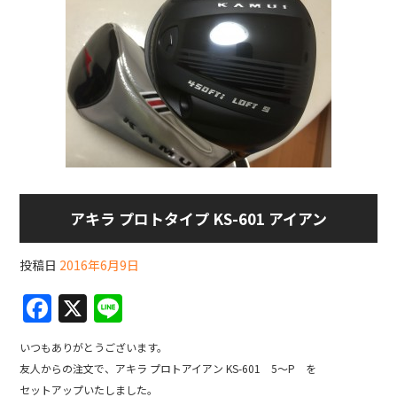
アキラ プロトタイプ KS-601 アイアン
投稿日
2016年6月9日
F
X
Li
a
n
いつもありがとうございます。
c
e
友人からの注文で、アキラ プロトアイアン KS-601 5～P を
e
セットアップいたしました。