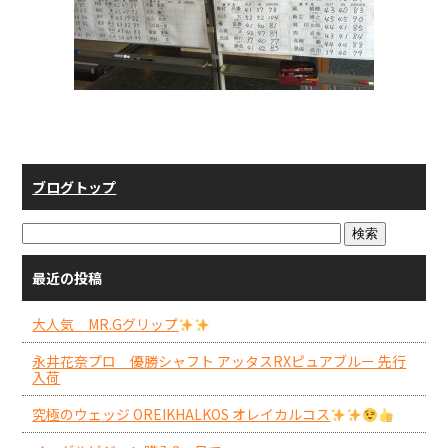
ブログトップ
最近の投稿
大人気 MR.Gグリップ
永井花奈プロ 優勝シャフト アッタスRXピュアブルー 先行
入荷
究極のウェッジ OREIKHALKOS オレイカルコス