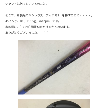
b
シャフトは何でもいいとのこと。
o
そこで、新製品のバシレウス フィアマ2 を挿すことに・・・・。
o
45インチ、D1、313.5g、260cpm です。
k
お客様に、”100%” 満足いただけるかと思います。
ありがとうございました。 ＾＾