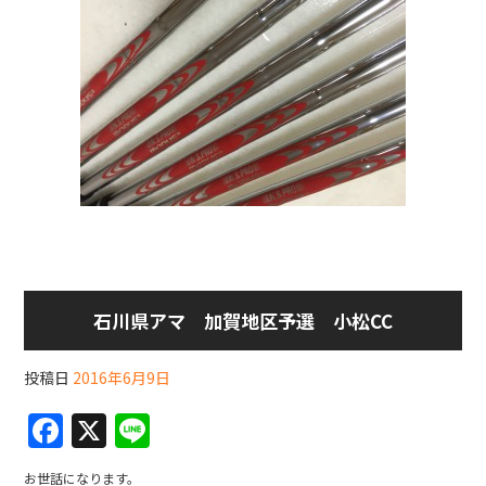
石川県アマ 加賀地区予選 小松CC
投稿日
2016年6月9日
F
X
Li
a
n
お世話になります。