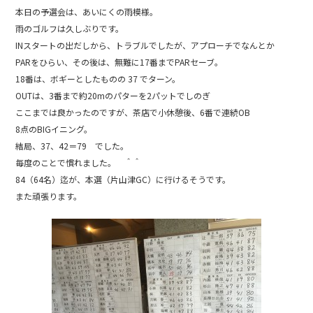
c
e
本日の予選会は、あいにくの雨模様。
e
雨のゴルフは久しぶりです。
b
INスタートの出だしから、トラブルでしたが、アプローチでなんとか
PARをひらい、その後は、無難に17番までPARセーブ。
o
18番は、ボギーとしたものの 37 でターン。
o
OUTは、3番まで約20mのパターを2パットでしのぎ
k
ここまでは良かったのですが、茶店で小休憩後、6番で連続OB
8点のBIGイニング。
結局、37、42＝79 でした。
毎度のことで慣れました。 ＾＾
84（64名）迄が、本選（片山津GC）に行けるそうです。
また頑張ります。