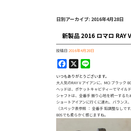
日別アーカイブ:
2016年4月28日
新製品 2016 ロマロ RAY
投稿日
2016年4月28日
F
X
Li
a
n
いつもありがとうございます。
c
e
大人気のRAY V アイアンに、MCI ブラック 
e
ヘッドは、ポケットキャビティーでマイル
シャフトは、全番手 振り心地を統一するた
b
ショートアイアンに行くに連れ、バランス、
o
（スペック表参照 ： 全番手 鉛調整なしで
80Sでも柔らかく感じますね。
o
k