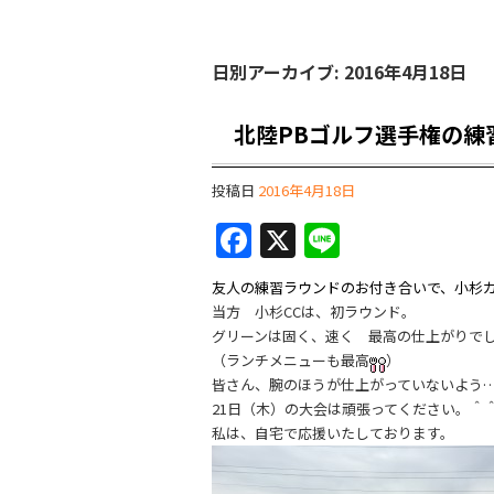
日別アーカイブ:
2016年4月18日
北陸PBゴルフ選手権の練
投稿日
2016年4月18日
F
X
Li
a
n
友人の練習ラウンドのお付き合いで、小杉
c
e
当方 小杉CCは、初ラウンド。
e
グリーンは固く、速く 最高の仕上がりで
（ランチメニューも最高
）
b
皆さん、腕のほうが仕上がっていないよ
o
21日（木）の大会は頑張ってください。＾
私は、自宅で応援いたしております。
o
k