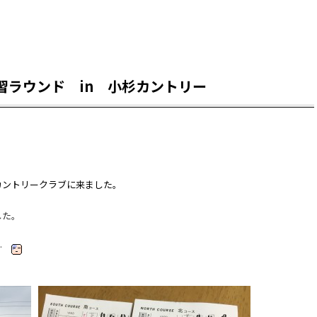
習ラウンド in 小杉カントリー
カントリークラブに来ました。
した。
う…
＾