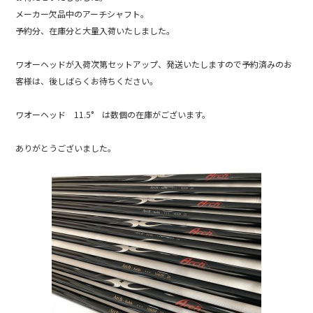
e
メーカー欠品中のアーチシャフト。
b
予約分、在庫分と大量入荷いたしました。
o
ワオーヘッドが入荷次第セットアップ、発送いたしますので予約済みのお
o
客様は、後しばらくお待ちください。
k
ワオーヘッド 11.5° は数個の在庫がございます。
ありがとうございました。