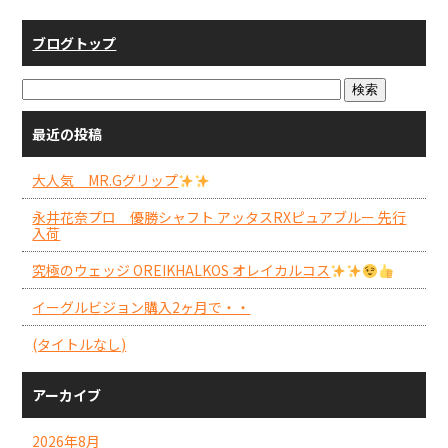
ブログトップ
最近の投稿
大人気 MR.Gグリップ
永井花奈プロ 優勝シャフト アッタスRXピュアブルー 先行
入荷
究極のウェッジ OREIKHALKOS オレイカルコス
イーグルビジョン購入2ヶ月で・・
(タイトルなし)
アーカイブ
2026年8月