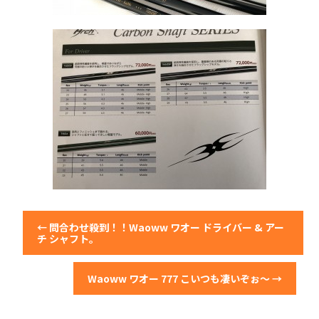
←
問合わせ殺到！！Waoww ワオー ドライバー & アー
チ シャフト。
Waoww ワオー 777 こいつも凄いぞぉ～
→