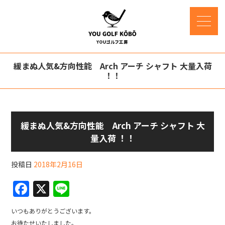
緩まぬ人気&方向性能 Arch アーチ シャフト 大量入荷
！！
緩まぬ人気&方向性能 Arch アーチ シャフト 大
量入荷 ！！
投稿日
2018年2月16日
F
X
Li
a
n
いつもありがとうございます。
c
e
お待たせいたしました。