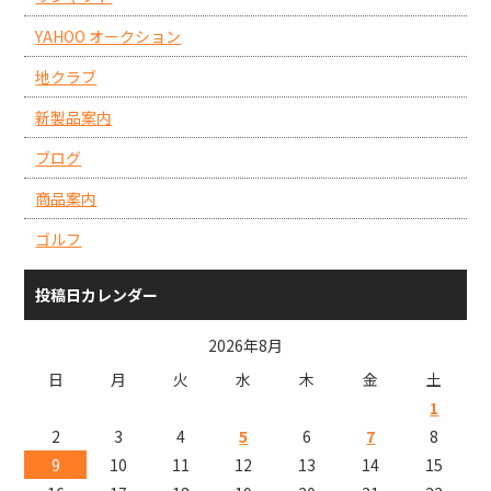
YAHOO オークション
地クラブ
新製品案内
ブログ
商品案内
ゴルフ
投稿日カレンダー
2026年8月
日
月
火
水
木
金
土
1
2
3
4
5
6
7
8
9
10
11
12
13
14
15