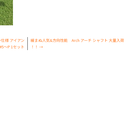
ン仕様 アイアン
緩まぬ人気&方向性能 Arch アーチ シャフト 大量入荷
#5～P 1セット
！！
→