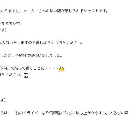
分かりますし、メーカーさんの熱い魂が感じられるシャフトです。
ぎまで欠品中。
です）
0本入荷いたしますので後しばらくお待ちください。
しましたが、予約分で完売いたしました。
月下旬まで待って頂くことに・・・・
待ちください。
ます）
からは、「前のドライバーより飛距離が伸び、球も上がりやすい」と歓びの声