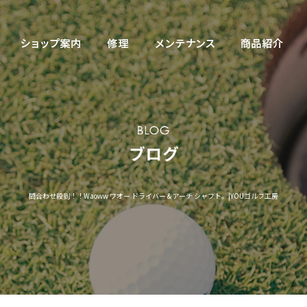
問合わせ殺到！！Waoww ワオー ドライバー & アーチ シャフト。|YOUゴルフ工房