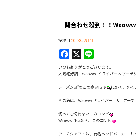
問合わせ殺到！！Waoww
投稿日
2018年2月4日
F
X
Li
a
n
いつもありがとうございます。
c
e
人気絶好調 Waoww ドライバー & アーチ
e
シーズンoffのこの寒い時期
に熱く、熱く
b
o
その名は、Waoww ドライバー & ア
o
切っても切れないこのコンビ
k
Waoww打つなら、このコンビ
アーチシャフトは、有名ヘッドメーカー「