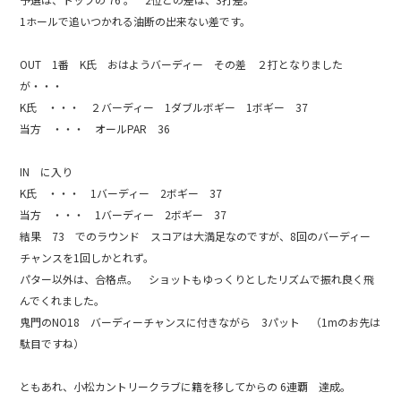
b
1ホールで追いつかれる油断の出来ない差です。
o
o
OUT 1番 K氏 おはようバーディー その差 ２打となりました
k
が・・・
K氏 ・・・ ２バーディー 1ダブルボギー 1ボギー 37
当方 ・・・ オールPAR 36
IN に入り
K氏 ・・・ 1バーディー 2ボギー 37
当方 ・・・ 1バーディー 2ボギー 37
結果 73 でのラウンド スコアは大満足なのですが、8回のバーディー
チャンスを1回しかとれず。
パター以外は、合格点。 ショットもゆっくりとしたリズムで振れ良く飛
んでくれました。
鬼門のNO18 バーディーチャンスに付きながら 3パット （1mのお先は
駄目ですね）
ともあれ、小松カントリークラブに籍を移してからの 6連覇 達成。