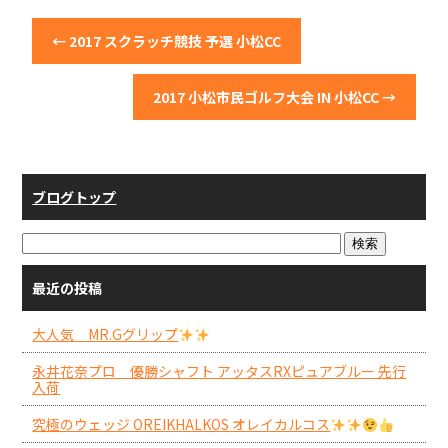
←
2017 スクラッチ競技 予選 小松CC
2017 小松市民ゴルフ大会 IN 小松CC
→
ブログトップ
最近の投稿
大人気 MR.Gグリップ
永井花奈プロ 優勝シャフト アッタスRXピュアブルー 先行
入荷
究極のウェッジ OREIKHALKOS オレイカルコス