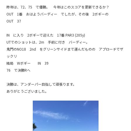
b
昨年は、72、75 で優勝。 今年はこのスコアを更新できるか？
o
OUT 1番 おはようバーディー でしたが、その後 2ボギーの
o
OUT 37
k
IN に入り 2ボギーで迎えた 17番 PAR3 (205y)
UTでのショットは、2m 手前に付き バーディー。
鬼門のNO18 2nd をグリーンサイドまで運んだものの アプローチでザ
ックリ
結局 Wボギー IN 39
76 で決勝Rへ
決勝は、アンダーパー目指して頑張ります。
ありがとうございました。