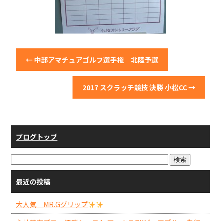
←
中部アマチュアゴルフ選手権 北陸予選
2017 スクラッチ競技 決勝 小松CC
→
ブログトップ
最近の投稿
大人気 MR.Gグリップ