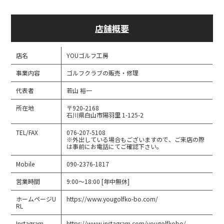
店舗概要
店名
YOUゴルフ工房
事業内容
ゴルフクラブの販売・修理
代表者
若山 裕一
所在地
〒920-2168
石川県白山市陽羽里 1-125-2
TEL/FAX
076-207-5108
※外出している場合もございますので、ご来店の際
は事前にお電話にてご確認下さい。
Mobile
090-2376-1817
営業時間
9:00～18:00 [年中無休]
ホームページU
https://www.yougolfko-bo.com/
RL
Instagram
https://www.instagram.com/yougolfkobo/