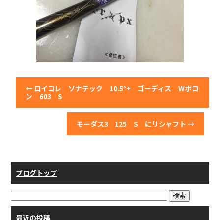
←
ロイコレ ソナテック 10.5°+ ゴーディス Wボロ
ン 603 S
モーダス3 125 S にリシャフト
→
ブログトップ
最近の投稿