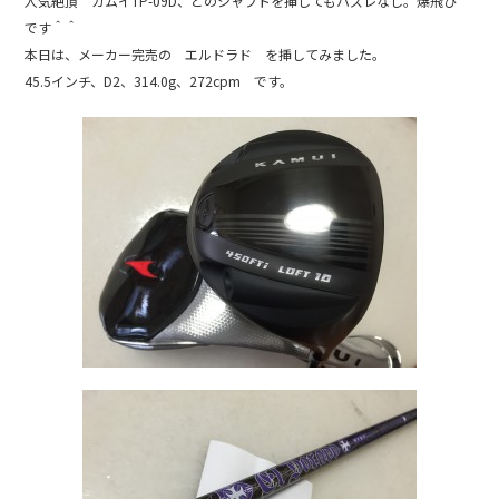
e
人気絶頂 カムイTP-09D、どのシャフトを挿してもハズレなし。爆飛び
b
です＾＾
本日は、メーカー完売の エルドラド を挿してみました。
o
45.5インチ、D2、314.0g、272cpm です。
o
k