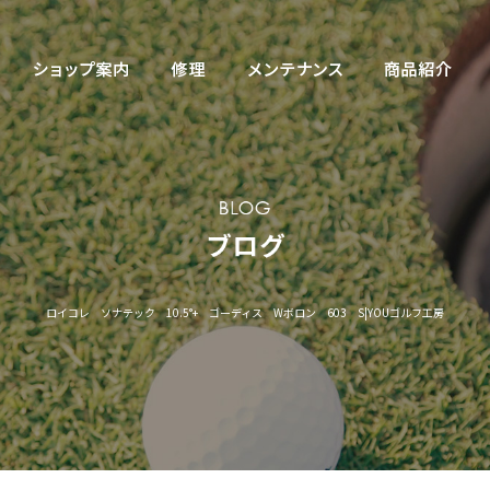
ロイコレ ソナテック 10.5°+ ゴーディス Wボロン 603 S|YOUゴルフ工房