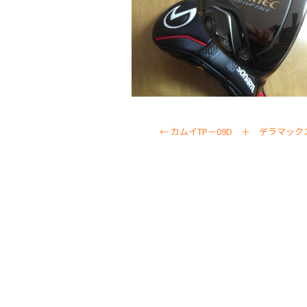
←
カムイTP－09D ＋ デラマックス 