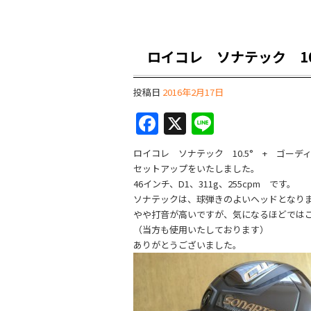
ロイコレ ソナテック 10
投稿日
2016年2月17日
F
X
Li
a
n
ロイコレ ソナテック 10.5° + ゴーデ
c
e
セットアップをいたしました。
e
46インチ、D1、311g、255cpm です。
ソナテックは、球弾きのよいヘッドとなり
b
やや打音が高いですが、気になるほどでは
o
（当方も使用いたしております）
ありがとうございました。
o
k