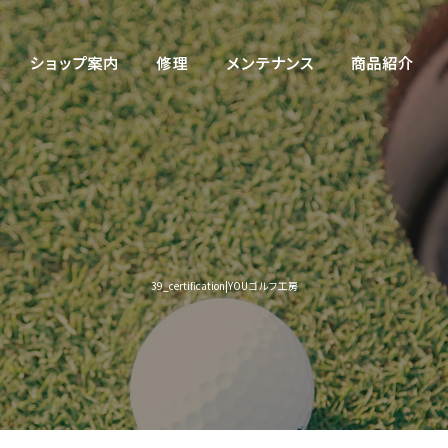
39_certification|YOUゴルフ工房