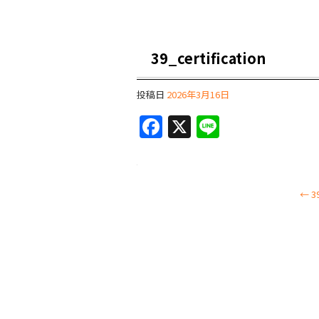
39_certification
投稿日
2026年3月16日
F
X
Li
a
n
c
e
e
←
39
b
o
o
k