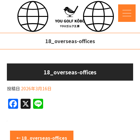
18_overseas-offices
18_overseas-offices
投稿日
2026年3月16日
F
X
Li
a
n
c
e
e
←
18_overseas-offices