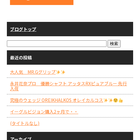
b
o
o
ブログトップ
k
最近の投稿
大人気 MR.Gグリップ
永井花奈プロ 優勝シャフト アッタスRXピュアブルー 先行
入荷
究極のウェッジ OREIKHALKOS オレイカルコス
イーグルビジョン購入2ヶ月で・・
(タイトルなし)
アーカイブ