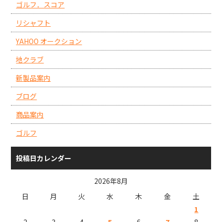
ゴルフ．スコア
リシャフト
YAHOO オークション
地クラブ
新製品案内
ブログ
商品案内
ゴルフ
投稿日カレンダー
2026年8月
日
月
火
水
木
金
土
1