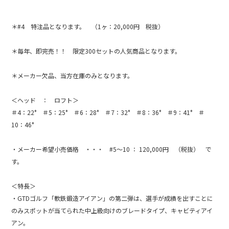
＊#4 特注品となります。 （1ヶ：20,000円 税抜）
＊毎年、即完売！！ 限定300セットの人気商品となります。
＊メーカー欠品、当方在庫のみとなります。
＜ヘッド ： ロフト＞
＃4：22° ＃5：25° ＃6：28° ＃7：32° ＃8：36° ＃9：41° ＃
10：46°
・メーカー希望小売価格 ・・・ #5～10 ： 120,000円 （税抜） で
す。
＜特長＞
・GTDゴルフ「軟鉄鍛造アイアン」の第二弾は、選手が成績を出すことに
のみスポットが当てられた中上級向けのブレードタイプ、キャビティアイ
アン。