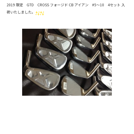
e
2019 限定 GTD CROSS フォージド CB アイアン #5～10 4セット 入
b
荷いたしました。
o
o
k