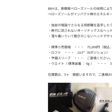
b
o
BB4 は、新開発ベローズソールの採用に
ベローズソールがインパクト時のエネルギ
o
k
・独自の理論でさらなる飛距離を追求した
・時代に流されないオーソドックスなヘッ
・落ち着いていて飽きのこないヘッドデザ
・標準小売価格 ・・・ 75,000円（税込
・ロフト ・・・ 10.5°（Nポジション） 9.
・予備スリーブ ・・・ ご連絡ください
・ウエイト（ 標準装着 ： 6g ） ・・・ 3g /
在庫数は、5ヶ 御座いますので、ご連絡お