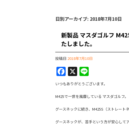
日別アーカイブ:
2018年7月10日
新製品 マスダゴルフ M42
たしました。
投稿日
2018年7月10日
F
X
Li
a
n
いつもありがとうございます。
c
e
e
M425で一世を風靡している マスダゴルフ。
b
グースネックに続き、M425S（ストレート
o
グースネックが、苦手という方が安心してア
o