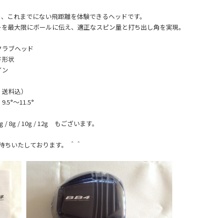
より、これまでにない飛距離を体験できるヘッドです。
ーを最大限にボールに伝え、適正なスピン量と打ち出し角を実現。
クラブヘッド
ド形状
イン
、送料込）
5°～11.5°
。
 8g / 10g / 12g もございます。
待ちいたしております。 ＾＾