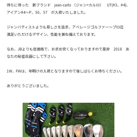
e
待ちに待った 新ブランド jean-carlo （ジャン=カルロ） UT(#3、#4)、
b
アイアン#4～P、50、57 が入荷いたしました。
o
ジャンバティストよりも易しさを追求、アベレージゴルファー～プロ迄
o
満足いただけるデザイン、性能を兼ね備えております。
k
なお、JBよりも低価格で、お求め安くなっておりますので是非 2018 あ
なたの秘密兵器にして下さい。
1W、FWは、年明けの入荷となりますので後しばらくお待ちください。
ありがとうございました。