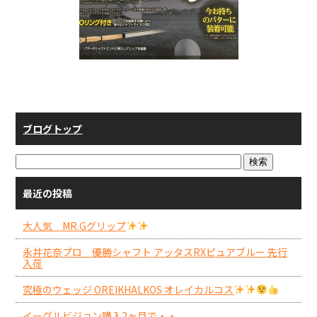
ブログトップ
最近の投稿
大人気 MR.Gグリップ
永井花奈プロ 優勝シャフト アッタスRXピュアブルー 先行
入荷
究極のウェッジ OREIKHALKOS オレイカルコス
イーグルビジョン購入2ヶ月で・・