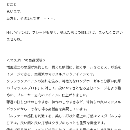
b
どだと
思います。
o
当方も、その1人です ・・・。
o
k
FMIアイアンは、ブレードも厚く、構えた感じの難しさは、まったくござい
ませんね。
＜マスダHPの商品説明＞
増田雄二の思想が集約した、構えた瞬間に、強くボールをとらえ、球筋を
イメージできる、実戦派のマッスルバックアイアンです。
クラシックアイアンの流れを汲み、特徴的なロングホーゼルと分厚い肉厚
の「マッスルプロト」に対して、扱いやすさと包み込むイメージをより強
めた、プレーヤー志向のアイアンに仕上がりました。
弾道の打ち分けのしやすさ、操作のしやすさなど、球持ちの良いマッスル
バックだからこそなし得る高機能を実現しています。
ゴルファーの感性を刺激する、美しい形状と極上の打感はマスダゴルフな
らでは。良い顔と良い打感はクラブのもっとも重要な機能です。
使えば使うほど、スイングが良くなり、ボールを意のままに操る楽しさを