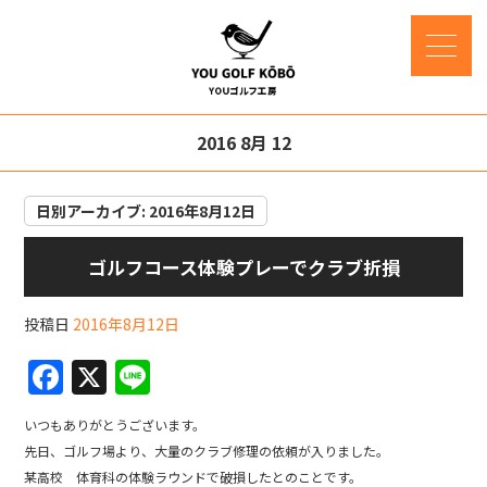
2016 8月 12
日別アーカイブ:
2016年8月12日
ゴルフコース体験プレーでクラブ折損
投稿日
2016年8月12日
F
X
Li
a
n
いつもありがとうございます。
c
e
先日、ゴルフ場より、大量のクラブ修理の依頼が入りました。
e
某高校 体育科の体験ラウンドで破損したとのことです。