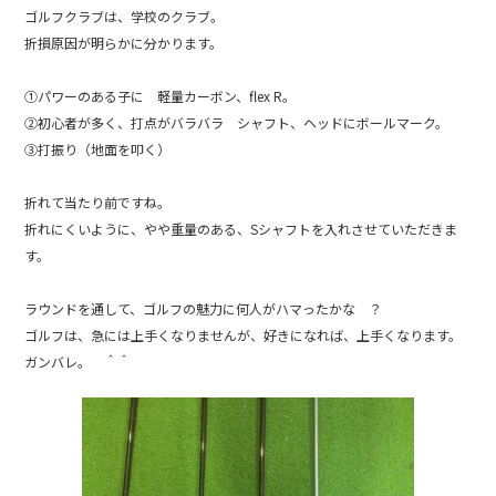
b
ゴルフクラブは、学校のクラブ。
折損原因が明らかに分かります。
o
o
①パワーのある子に 軽量カーボン、flex R。
k
②初心者が多く、打点がバラバラ シャフト、ヘッドにボールマーク。
③打振り（地面を叩く）
折れて当たり前ですね。
折れにくいように、やや重量のある、Sシャフトを入れさせていただきま
す。
ラウンドを通して、ゴルフの魅力に何人がハマったかな ？
ゴルフは、急には上手くなりませんが、好きになれば、上手くなります。
ガンバレ。 ＾＾