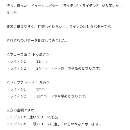
c
e
待ちに待った ドゥーカスパター （ライデン1 / ライデン2）が入荷いたし
e
ました。
b
非常に構えやすく、打感もやわらかく、ラインの出せるパターです。
o
o
それぞれのパターを比較してみました。
k
＜フェース面 ： トゥ高さ＞
・ライデン1 ： 22mm
・ライデン2 ： 24mm （トゥ側 やや高めとなります）
＜トップブレード ： 厚み＞
・ライデン1 ： 9mm
・ライデン2 ： 10mm （やや厚めとなります）
当方の主観ですが、
ライデン1は、速いグリーン対応。
ライデン2は、一般のコースに適しているのかなと思います。