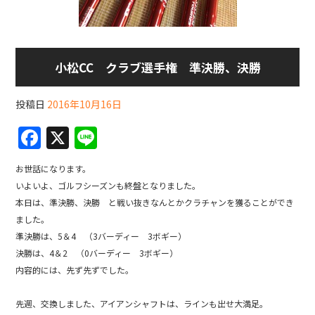
小松CC クラブ選手権 準決勝、決勝
投稿日
2016年10月16日
F
X
Li
a
n
お世話になります。
c
e
いよいよ、ゴルフシーズンも終盤となりました。
e
本日は、準決勝、決勝 と戦い抜きなんとかクラチャンを獲ることができ
b
ました。
準決勝は、5＆4 （3バーディー 3ボギー）
o
決勝は、4＆2 （0バーディー 3ボギー）
o
内容的には、先ず先ずでした。
k
先週、交換しました、アイアンシャフトは、ラインも出せ大満足。