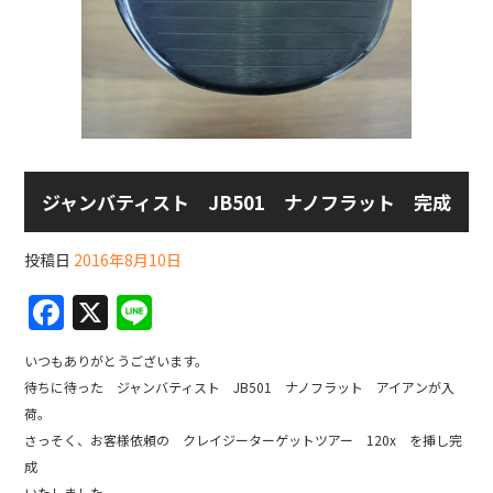
ジャンバティスト JB501 ナノフラット 完成
投稿日
2016年8月10日
F
X
Li
a
n
いつもありがとうございます。
c
e
待ちに待った ジャンバティスト JB501 ナノフラット アイアンが入
e
荷。
b
さっそく、お客様依頼の クレイジーターゲットツアー 120x を挿し完
成
o
いたしました。