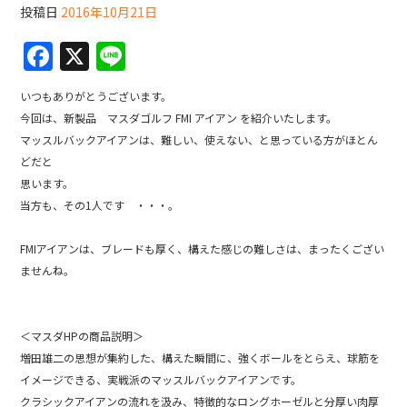
投稿日
2016年10月21日
F
X
Li
a
n
いつもありがとうございます。
c
e
今回は、新製品 マスダゴルフ FMI アイアン を紹介いたします。
e
マッスルバックアイアンは、難しい、使えない、と思っている方がほとん
b
どだと
思います。
o
当方も、その1人です ・・・。
o
k
FMIアイアンは、ブレードも厚く、構えた感じの難しさは、まったくござい
ませんね。
＜マスダHPの商品説明＞
増田雄二の思想が集約した、構えた瞬間に、強くボールをとらえ、球筋を
イメージできる、実戦派のマッスルバックアイアンです。
クラシックアイアンの流れを汲み、特徴的なロングホーゼルと分厚い肉厚