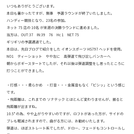
a
n
いつもありがとうございます。
c
e
本日も暑かったですが、無事 予選ラウンドが終了いたしました。
e
ハンディー競技となり、23名の参加。
b
ネット 75 迄の 10名 が来週の決勝ラウンドに進めました。
当方は、OUT:37 IN:39 76 Hc 1 NET 75
o
ギリギリの予選通過でした。
o
本日は、先日ブログで紹介をした イオンスポーツ HS797 ヘッドを使用。
k
NO1 ティーショット やや左に 高弾道で飛び出しバンカーへ
朝からボギースタートでしたが、それ以後は弾道調整をし思ったところに
打つことができました。
・打感・・・柔らかめ ・打音・・・金属音もなく「ビシッ」という感じ
です。
・飛距離は、これまでの ソナテック とほとんど変わりませんが、振ると
飛距離が出ますね。
10.5° の為、やや上がりやすいのですが、ロフトがあった方が、サイドの
ブレも軽減されますので、曲がる方には、お勧めいたします。
弾道は、ほぼストレート系でしたが、ドロー、フェードもコントロールし