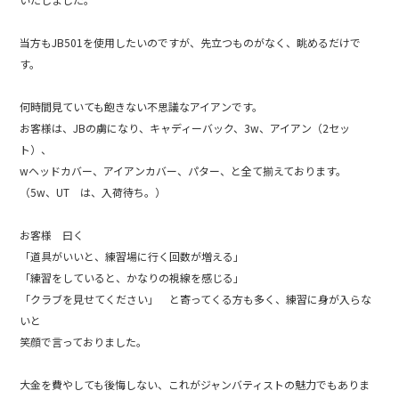
o
k
当方もJB501を使用したいのですが、先立つものがなく、眺めるだけで
す。
何時間見ていても飽きない不思議なアイアンです。
お客様は、JBの虜になり、キャディーバック、3w、アイアン（2セッ
ト）、
wヘッドカバー、アイアンカバー、パター、と全て揃えております。
（5w、UT は、入荷待ち。）
お客様 曰く
「道具がいいと、練習場に行く回数が増える」
「練習をしていると、かなりの視線を感じる」
「クラブを見せてください」 と寄ってくる方も多く、練習に身が入らな
いと
笑顔で言っておりました。
大金を費やしても後悔しない、これがジャンバティストの魅力でもありま