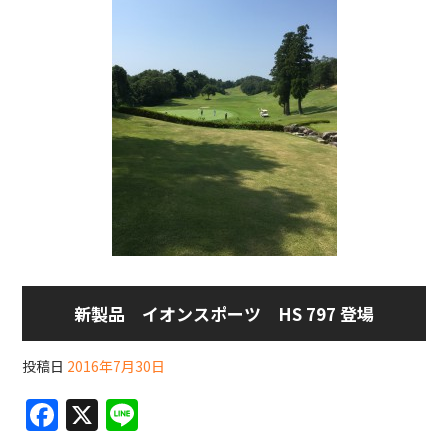
新製品 イオンスポーツ HS 797 登場
投稿日
2016年7月30日
F
X
Li
a
n