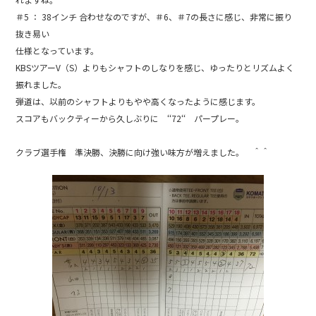
o
k
＃5 ： 38インチ 合わせなのですが、＃6、＃7の長さに感じ、非常に振り
抜き易い
仕様となっています。
KBSツアーV（S）よりもシャフトのしなりを感じ、ゆったりとリズムよく
振れました。
弾道は、以前のシャフトよりもやや高くなったように感じます。
スコアもバックティーから久しぶりに ‘‘72‘‘ パープレー。
クラブ選手権 準決勝、決勝に向け強い味方が増えました。 ＾＾