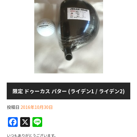
限定 ドゥーカス パター (ライデン1 / ライデン2)
投稿日
2016年10月30日
F
X
Li
a
n
いつもありがとうございます。