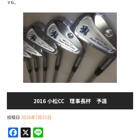
すね。
2016 小松CC 理事長杯 予選
投稿日
2016年7月31日
F
X
Li