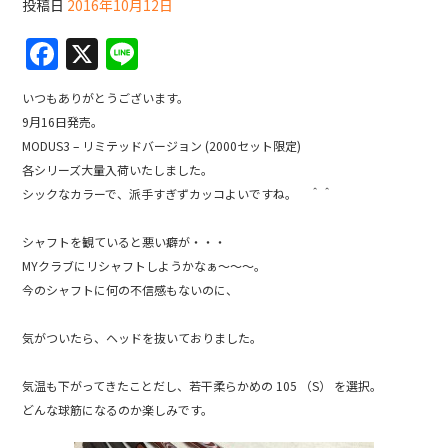
投稿日
2016年10月12日
F
X
Li
a
n
いつもありがとうございます。
c
e
9月16日発売。
e
MODUS3 – リミテッドバージョン (2000セット限定)
b
各シリーズ大量入荷いたしました。
シックなカラーで、派手すぎずカッコよいですね。 ＾＾
o
o
シャフトを観ていると悪い癖が・・・
k
MYクラブにリシャフトしようかなぁ～～～。
今のシャフトに何の不信感もないのに、
気がついたら、ヘッドを抜いておりました。
気温も下がってきたことだし、若干柔らかめの 105 （S） を選択。
どんな球筋になるのか楽しみです。