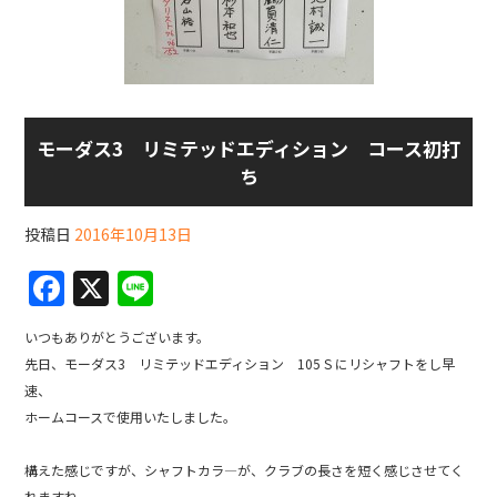
モーダス3 リミテッドエディション コース初打
ち
投稿日
2016年10月13日
F
X
Li
a
n
いつもありがとうございます。
c
e
先日、モーダス3 リミテッドエディション 105 S にリシャフトをし早
e
速、
b
ホームコースで使用いたしました。
o
構えた感じですが、シャフトカラ―が、クラブの長さを短く感じさせてく
れますね。