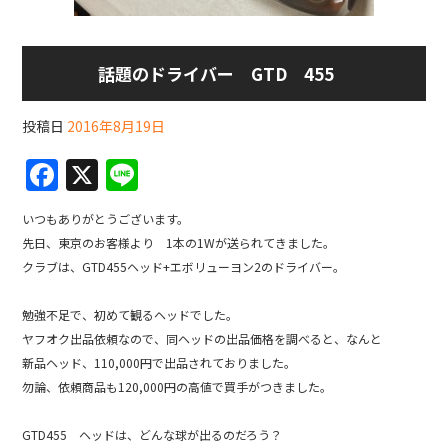
話題のドライバー GTD 455
投稿日
2016年8月19日
F
X
Li
a
n
いつもありがとうございます。
c
e
先日、東京のお客様より 1本の1Wが送られてきました。
e
クラブは、GTD455ヘッド+エボリューヨン2のドライバー。
b
勉強不足で、初めて観るヘッドでした。
o
ヤフオク出品依頼なので、同ヘッドの出品価格を調べると、なんと
o
新品ヘッド、110,000円で出品されておりました。
k
勿論、依頼商品も120,000円の高値で買手がつきました。
GTD455 ヘッドは、どんな球が出るのだろう？