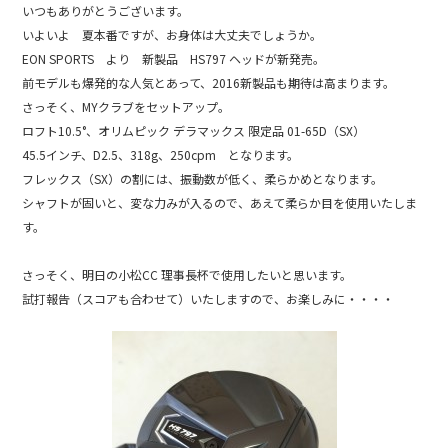
いつもありがとうございます。
c
e
いよいよ 夏本番ですが、お身体は大丈夫でしょうか。
e
EON SPORTS より 新製品 HS797 ヘッドが新発売。
b
前モデルも爆発的な人気とあって、2016新製品も期待は高まります。
さっそく、MYクラブをセットアップ。
o
ロフト10.5°、オリムピック デラマックス 限定品 01-65D（SX）
o
45.5インチ、D2.5、318g、250cpm となります。
k
フレックス（SX）の割には、振動数が低く、柔らかめとなります。
シャフトが固いと、変な力みが入るので、あえて柔らか目を使用いたしま
す。
さっそく、明日の小松CC 理事長杯で使用したいと思います。
試打報告（スコアも合わせて）いたしますので、お楽しみに・・・・