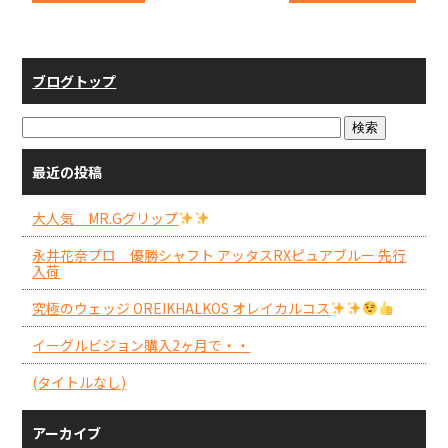
ブログトップ
最近の投稿
大人気 MR.Gグリップ
永井花奈プロ 優勝シャフト アッタスRXピュアブルー 先行
入荷
究極のウェッジ OREIKHALKOS オレイカルコス
イーグルビジョン購入2ヶ月で・・
(タイトルなし)
アーカイブ