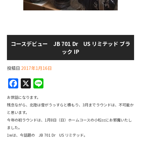
コースデビュー JB 701 Dr US リミテッド ブラ
ック IP
投稿日
2017年1月16日
F
X
Li
a
n
お世話になります。
c
e
残念ながら、北陸は雪がうっすらと積もり、3月までラウンドは、不可能か
e
と思います。
b
今年の初ラウンドは、1月8日（日）ホームコースの小松ccにお邪魔いたし
ました。
o
1wは、今話題の JB 701 Dr US リミテッド。