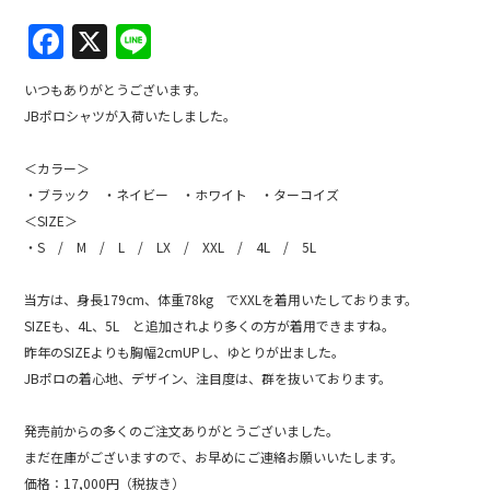
F
X
Li
a
n
いつもありがとうございます。
c
e
JBポロシャツが入荷いたしました。
e
b
＜カラー＞
・ブラック ・ネイビー ・ホワイト ・ターコイズ
o
＜SIZE＞
o
・S / M / L / LX / XXL / 4L / 5L
k
当方は、身長179cm、体重78kg でXXLを着用いたしております。
SIZEも、4L、5L と追加されより多くの方が着用できますね。
昨年のSIZEよりも胸幅2cmUPし、ゆとりが出ました。
JBポロの着心地、デザイン、注目度は、群を抜いております。
発売前からの多くのご注文ありがとうございました。
まだ在庫がございますので、お早めにご連絡お願いいたします。
価格：17,000円（税抜き）