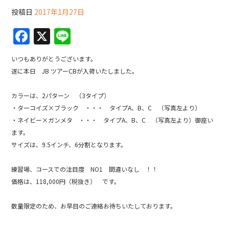
投稿日
2017年1月27日
F
X
Li
a
n
いつもありがとうございます。
c
e
遂に本日 JB ツアーCBが入荷いたしました。
e
b
カラーは、2パターン （3タイプ）
・ターコイズ×ブラック ・・・ タイプA、B、C （写真左より）
o
・ネイビー×ガンメタ ・・・ タイプA、B、C （写真左より）御座い
o
ます。
k
サイズは、9.5インチ、6分割となります。
練習場、コースでの注目度 NO1 間違いなし ！！
価格は、118,000円（税抜き） です。
数量限定のため、お早目のご連絡お待ちいたしております。