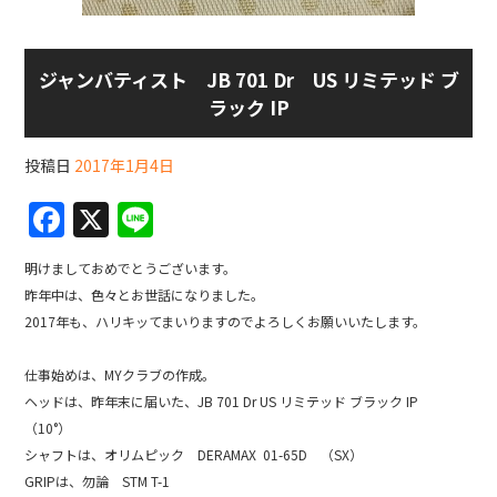
ジャンバティスト JB 701 Dr US リミテッド ブ
ラック IP
投稿日
2017年1月4日
F
X
Li
a
n
明けましておめでとうございます。
c
e
昨年中は、色々とお世話になりました。
e
2017年も、ハリキッてまいりますのでよろしくお願いいたします。
b
仕事始めは、MYクラブの作成。
o
ヘッドは、昨年末に届いた、JB 701 Dr US リミテッド ブラック IP
o
（10°）
k
シャフトは、オリムピック DERAMAX 01-65D （SX）
GRIPは、勿論 STM T-1