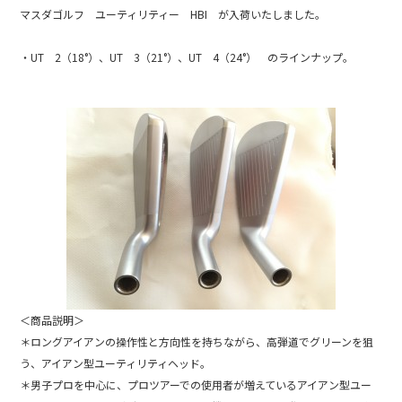
e
マスダゴルフ ユーティリティー HBI が入荷いたしました。
b
・UT 2（18°）、UT 3（21°）、UT 4（24°） のラインナップ。
o
o
k
＜商品説明＞
＊ロングアイアンの操作性と方向性を持ちながら、高弾道でグリーンを狙
う、アイアン型ユーティリティヘッド。
＊男子プロを中心に、プロツアーでの使用者が増えているアイアン型ユー