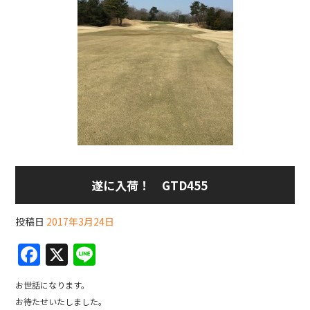
遂に入荷！ GTD455
投稿日
2017年3月24日
F
X
Li
a
n
お世話になります。
c
e
お待たせいたしました。