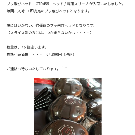
e
ブッ飛びヘッド GTD455 ヘッド / 専用スリーブ が入荷いたしました。
b
毎回、入荷 → 即完売のブッ飛びヘッドとなります。
o
左にはいかない、強弾道のブッ飛びヘッドとなります。
o
（スライス系の方には、つかまらないかも・・・・）
k
数量は、7ヶ御座います。
標準小売価格 ・・・ 64,800円（税込）
ご連絡お待ちいたしております。＾＾