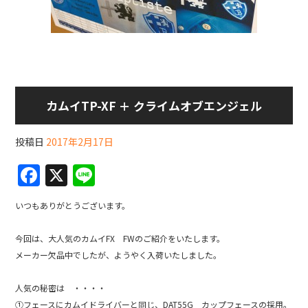
カムイTP-XF ＋ クライムオブエンジェル
投稿日
2017年2月17日
F
X
Li
a
n
いつもありがとうございます。
c
e
e
今回は、大人気のカムイFX FWのご紹介をいたします。
b
メーカー欠品中でしたが、ようやく入荷いたしました。
o
人気の秘密は ・・・・
o
①フェースにカムイドライバーと同じ、DAT55G カップフェースの採用。