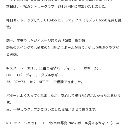
e
本日は、小松カントリークラブ 3月 月例杯に参加いたしました。
b
昨日セットアップした、GTD455 にデラマックス（青デラ）65SX を挿し挑
o
戦。
o
k
朝一、不安でしたがイメージ通りの「弾道、飛距離」
軽めのスイングでも通常の2nd地点にボールがあり、やはり飛ぶクラブだ
と実感。
INスタート NO10、11番と連続バーディー、 ボギー2ヶ。
OUT 1バーディー、1ダブルボギー。
36、37＝73 Hc 2 NET 71 で優勝できました。
パターもよく入ってくれましたが、安心して振れた1Wがよかったと思いま
す。
又、一押しのクラブがございましたら紹介させて頂きます。
NO1 ティーショット → 2枚目の写真 2ndのボール見えるかな？（こぶ