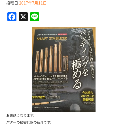
投稿日
2017年7月11日
F
X
Li
a
n
c
e
e
b
o
o
k
お世話になります。
パターの秘密兵器の紹介です。