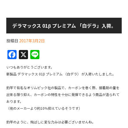
デラマックス 01β プレミアム 「白デラ」入荷。
投稿日
2017年3月2日
F
X
Li
a
n
いつもありがとうございます。
c
e
新製品 デラマックス 01β プレミアム （白デラ） が入荷いたしました。
e
b
釣竿で有名なオリムピック社の製品で、カーボンを巻く際、接着剤の量を
出来る限り抑え、カーボンの特性を十分に発揮できるよう商品が造られて
o
おります。
o
（他のメーカーより約10％抑えているそうです）
k
釣竿のように、飛ばしに変な力みは必要ございませんね。