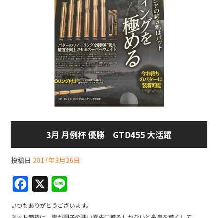
3月 月例杯 優勝 GTD455 大活躍
投稿日
2017年3月26日
F
X
Li
a
n
いつもありがとうございます。
c
e
ネット競技は、皆が調子の悪い春先に獲るしかないと鼻息を荒くして