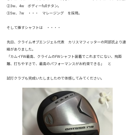
k
②3w、4w ボディーfullチタン。
③5w、7w ・・・ マレージング を採用。
そして挿すシャフトは ・・・・
先日、クライムオブエンジェル代表 カリスマフィッターの阿部氏より連
絡がありました。
「カムイFW最高、クライムのFWシャフト装着でこれまでにない、飛距
離、打ちやすさで、最高のパフォーマンスがお約束できる」 と
試打クラブも完成いたしましたので体感してみてください。