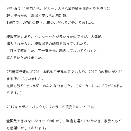
o
k
評判通り、1発目から、ドカ～ン大きな放物線を描きやや右ラフに
軽く振ったのに夏場と変わらぬ飛距離。
1発目でこの701の良さ、JBのこだわりが分かりました。
練習不足もあり、センター～右が多かったのですが、大満足。
購入された方も、練習場での動画を送ってくれたり、
「打って感動した、五十嵐社長に連絡しておいてくれ」と
喜んでいただけました。
2月発売予定のJB701 JAPANモデルの注文も入り、2017JBの勢いがとど
まる所がございません。
在庫も残り1ヶ：9.5° のみとなりました。（メーカーには、8°台があるよ
うです。）
2017キャディーバックも、2カラーが完売とのことです。
全国数えきれないショップの中から、当店を選んでいただき、家族ともど
も感謝いたしております。