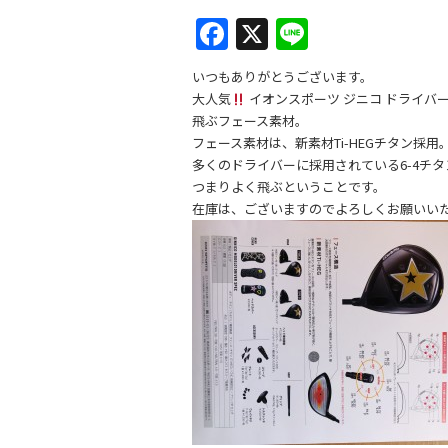
F
X
Li
a
n
いつもありがとうございます。
c
e
大人気
イオンスポーツ ジニコ ドライバ
e
飛ぶフェース素材。
フェース素材は、新素材Ti-HEGチタン採用
b
多くのドライバーに採用されている6-4チ
o
つまりよく飛ぶということです。
在庫は、ございますのでよろしくお願いい
o
k