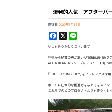
爆発的人気 アフターバーナ
投稿日
2020年3月18日
F
X
Li
a
n
いつもありがとうございます。
c
e
e
発売から絶賛の声が高いAFTERBURNER(
AFTER BURNERシリーズにアスリート好み
b
o
｢FOOP TECHNOLOGY｣をフルレング
o
ボールに圧倒的な推進力を与えるをメイン
k
これまでのどのプロダクトよりも走り・し