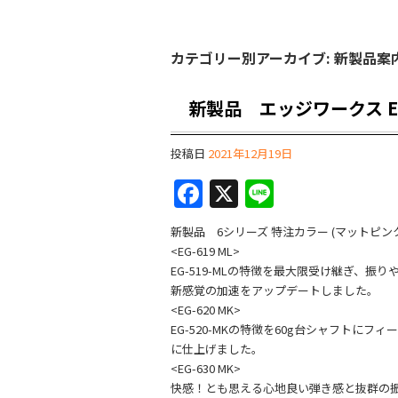
カテゴリー別アーカイブ:
新製品案
新製品 エッジワークス E
投稿日
2021年12月19日
F
X
Li
a
n
新製品 6シリーズ 特注カラー (マットピン
c
e
<EG-619 ML>
e
EG-519-MLの特徴を最大限受け継ぎ、
新感覚の加速をアップデートしました。
b
<EG-620 MK>
o
EG-520-MKの特徴を60g台シャフト
に仕上げました。
o
<EG-630 MK>
k
快感！とも思える心地良い弾き感と抜群の