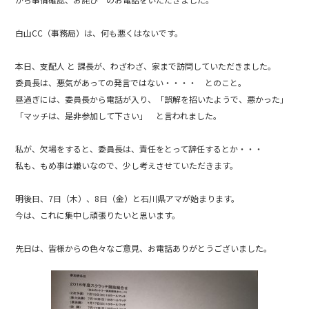
b
o
白山CC（事務局）は、何も悪くはないです。
o
k
本日、支配人 と 課長が、わざわざ、家まで訪問していただきました。
委員長は、悪気があっての発言ではない・・・・ とのこと。
昼過ぎには、委員長から電話が入り、「誤解を招いたようで、悪かった」
「マッチは、是非参加して下さい」 と言われました。
私が、欠場をすると、委員長は、責任をとって辞任するとか・・・
私も、もめ事は嫌いなので、少し考えさせていただきます。
明後日、7日（木）、8日（金）と石川県アマが始まります。
今は、これに集中し頑張りたいと思います。
先日は、皆様からの色々なご意見、お電話ありがとうございました。