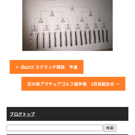
←
白山CC スクラッチ競技 予選
石川県アマチュアゴルフ選手権 2日目組合せ
→
ブログトップ