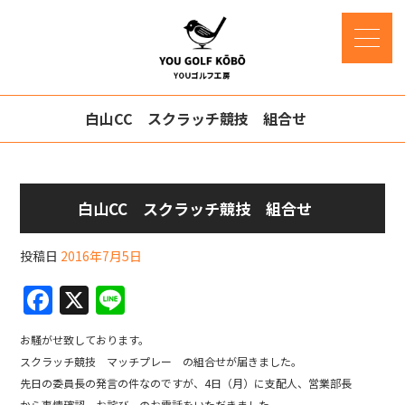
白山CC スクラッチ競技 組合せ
白山CC スクラッチ競技 組合せ
投稿日
2016年7月5日
F
X
Li
a
n
お騒がせ致しております。
c
e
スクラッチ競技 マッチプレー の組合せが届きました。
e
先日の委員長の発言の件なのですが、4日（月）に支配人、営業部長
から事情確認、お詫び のお電話をいただきました。