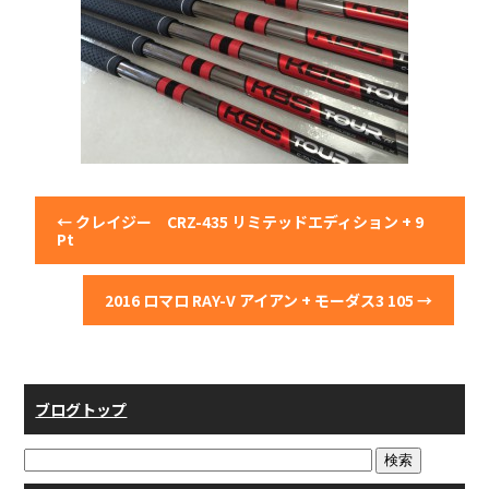
←
クレイジー CRZ-435 リミテッドエディション + 9
Pt
2016 ロマロ RAY-V アイアン + モーダス3 105
→
ブログトップ