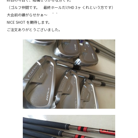
b
（ゴルフ仲間です。 最終ホールだけHD 3ヶ くれという方です）
o
大会前の嫌がらせかぁ～ ＾＾
o
NICE SHOT を期待します。
k
ご注文ありがとうございました。