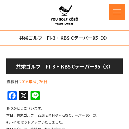
共栄ゴルフ FI-3 + KBS Cテーパー95（X）
共栄ゴルフ FI-3 + KBS Cテーパー95（X）
投稿日
2016年5月26日
F
X
Li
a
n
ありがとうございます。
c
e
本日、共栄ゴルフ ZESTEIM FI-3 + KBS Cテーパー 95 （X）
e
#5～P をセットアップいたしました。
昨日の今日で、結構せっかちな方です。