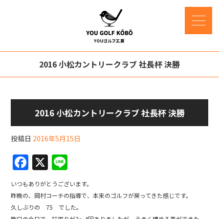
2016 小松カントリークラブ 社長杯 決勝
2016 小松カントリークラブ 社長杯 決勝
投稿日
2016年5月15日
F
X
Li
a
n
いつもありがとうございます。
c
e
昨晩の、岡村コーチの指導で、本来のゴルフが戻ってきた感じです。
e
久しぶりの 75 でした。
昨日の今日で、打振りが3～4回ありましたが、うまく纏める事ができた