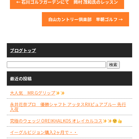
←
石川ゴルフガーデンにて 岡村 茂和氏のレッスン
白山カントリー倶楽部 早朝ゴルフ
→
ブログトップ
最近の投稿
大人気 MR.Gグリップ
永井花奈プロ 優勝シャフト アッタスRXピュアブルー 先行
入荷
究極のウェッジ OREIKHALKOS オレイカルコス
イーグルビジョン購入2ヶ月で・・