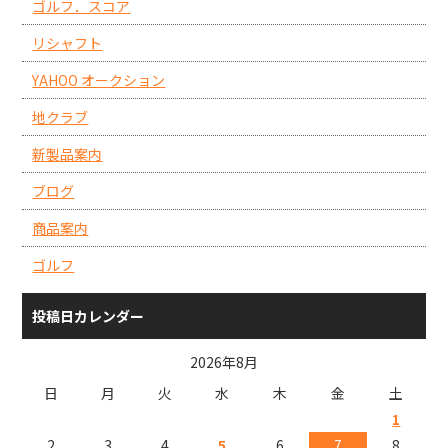
ゴルフ．スコア
リシャフト
YAHOO オークション
地クラブ
新製品案内
ブログ
商品案内
ゴルフ
投稿日カレンダー
2026年8月
日
月
火
水
木
金
土
1
2
3
4
5
6
7
8