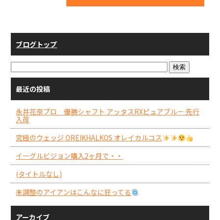
ブログトップ
最近の投稿
永井花奈プロ 優勝シャフト アッタスRXピュアブルー 先行
入荷
究極のウェッジ OREIKHALKOS オレイカルコス
イーグルビジョン購入2ヶ月で・・
(タイトルなし)
未調整のアイアンはこんなに狂ってる
アーカイブ