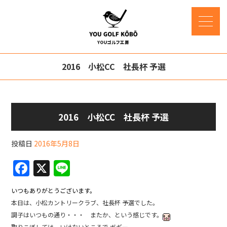
2016 小松CC 社長杯 予選
2016 小松CC 社長杯 予選
投稿日
2016年5月8日
F
X
Li
a
n
いつもありがとうございます。
c
e
本日は、小松カントリークラブ、社長杯 予選でした。
e
調子はいつもの通り・・・ またか、という感じです。
取りこぼしては、いけないところで ボギー。