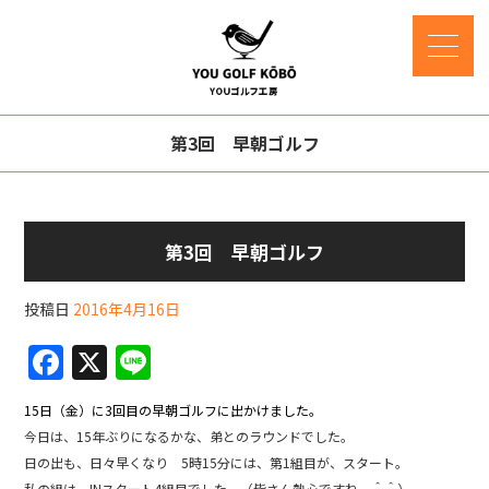
第3回 早朝ゴルフ
第3回 早朝ゴルフ
投稿日
2016年4月16日
F
X
Li
a
n
15日（金）に3回目の早朝ゴルフに出かけました。
c
e
今日は、15年ぶりになるかな、弟とのラウンドでした。
e
日の出も、日々早くなり 5時15分には、第1組目が、スタート。
私の組は、INスタート4組目でした。（皆さん熱心ですね ＾＾）