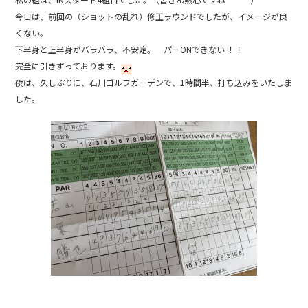
b
今日は、前回の（ショットの乱れ）修正ラウンドでしたが、イメージが良
o
くない。
o
下半身と上半身がバラバラ、不安定。 パーONできない ！！
k
完全に引きずっております。
夜は、久しぶりに、石川ゴルフガーデンで、1時間半、打ち込みをいたしま
した。