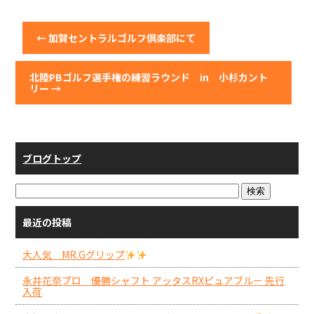
←
加賀セントラルゴルフ倶楽部にて
北陸PBゴルフ選手権の練習ラウンド in 小杉カント
リー
→
ブログトップ
最近の投稿
大人気 MR.Gグリップ
永井花奈プロ 優勝シャフト アッタスRXピュアブルー 先行
入荷