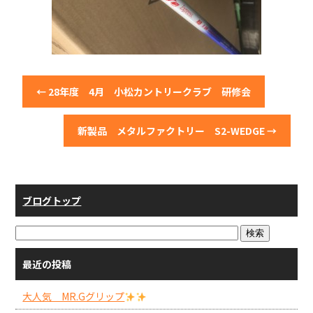
←
28年度 4月 小松カントリークラブ 研修会
新製品 メタルファクトリー S2-WEDGE
→
ブログトップ
最近の投稿
大人気 MR.Gグリップ