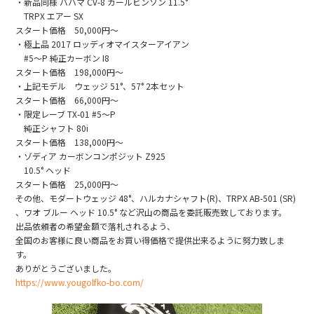
・新品同様 バハマ CV-8 カールビンソン 11.5°
b
TRPX エアー SX
スタート価格 50,000円〜
o
・極上品 2017 ロッディオマイスターアイアン
o
#5〜P 純正カーボン I8
スタート価格 198,000円〜
k
・上記モデル ウェッジ 51°、57° 2本セット
スタート価格 66,000円〜
・限定レーブ TX-01 #5〜P
純正シャフト 80i
スタート価格 138,000円〜
・ゾディア カーボンコンポジット Z925
10.5° ヘッド
スタート価格 25,000円〜
その他、モダートウェッジ 48°、ハルカナシャフト(R)、TRPX AB-501 (SR)
、ワオ ブルー ヘッド 10.5° など沢山の商品を委託販売致しております。
出品依頼者の希望金額で落札されるよう、
全国のお客様に良い商品をお買い得価格で提供出来るように努力致しま
す。
ありがとうございました。
https://www.yougolfko-bo.com/