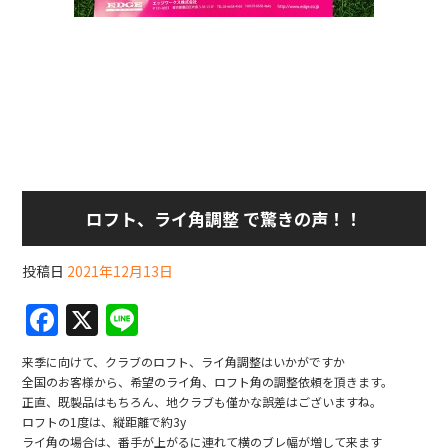
ロフト、ライ角調整 で驚きの声！！
投稿日
2021年12月13日
F
X
Li
a
n
来季に向けて、クラブのロフト、ライ角調整はいかがですか
c
e
全国のお客様から、希望のライ角、ロフト角の調整依頼を頂きます。
正直、既製品はもちろん、地クラブも僅かな誤差はございますね。
e
ロフトの1度は、縦距離で約3y
b
ライ角の場合は、番手が上がるに連れて横のブレ幅が増して来ます