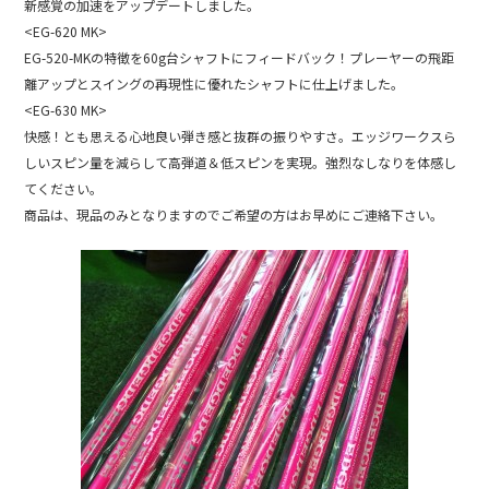
o
新感覚の加速をアップデートしました。
o
<EG-620 MK>
k
EG-520-MKの特徴を60g台シャフトにフィードバック！プレーヤーの飛距
離アップとスイングの再現性に優れたシャフトに仕上げました。
<EG-630 MK>
快感！とも思える心地良い弾き感と抜群の振りやすさ。エッジワークスら
しいスピン量を減らして高弾道＆低スピンを実現。強烈なしなりを体感し
てください。
商品は、現品のみとなりますのでご希望の方はお早めにご連絡下さい。