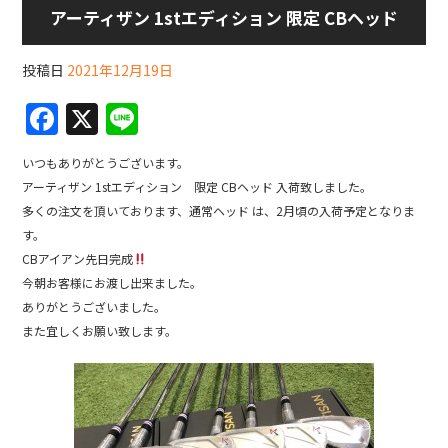
アーティザン 1stエディション 限定 CBヘッド
投稿日
2021年12月19日
F
X
Li
a
n
いつもありがとうございます。
c
e
アーティザン 1stエディション 限定 CBヘッド 入荷致しました。
e
多くの注文を頂いております、通常ヘッド は、2月頃の入荷予定となりま
b
す。
CBアイアン先日完成
o
今朝お客様にお渡し出来ました。
o
ありがとうございました。
k
また宜しくお願い致します。