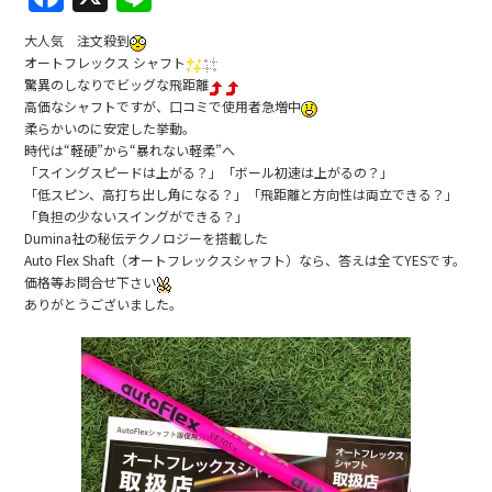
a
n
大人気 注文殺到
c
e
オートフレックス シャフト
驚異のしなりでビッグな飛距離
e
高価なシャフトですが、口コミで使用者急増中
b
柔らかいのに安定した挙動。
時代は“軽硬”から“暴れない軽柔”へ
o
「スイングスピードは上がる？」「ボール初速は上がるの？」
o
「低スピン、高打ち出し角になる？」「飛距離と方向性は両立できる？」
「負担の少ないスイングができる？」
k
Dumina社の秘伝テクノロジーを搭載した
Auto Flex Shaft（オートフレックスシャフト）なら、答えは全てYESです。
価格等お問合せ下さい
ありがとうございました。