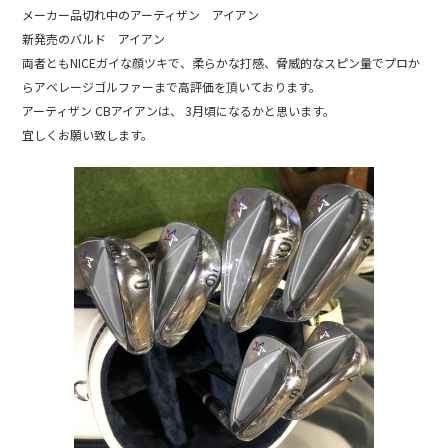
b
メーカー品切れ中のアーティザン アイアン
新発売のバルド アイアン
o
両者ともNICEガイな顔ツキで、柔らかな打感、脅威的なスピン量でプロか
o
らアベレージゴルファーまで高評価を頂いております。
k
アーティザン CBアイアンは、 3月頃になるかと思います。
宜しくお願い致します。