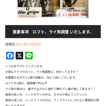
重要事項 ロフト、ライ角調整 いたします。
投稿日
2021年11月30日
F
X
Li
a
n
いつもありがとうございます。
c
e
大事なクラブのロフト、ライ角調整は、終わってますか？
e
未調整のままだと1度の誤差は、当たり前にございます。
b
ロフトの1度は、縦距離で約3y
ライ角の場合は、番手が上がるに連れて横のブレ幅が増して来ます！！
o
身長の低い方、ハンドダウンの方は、カタログ値よりフラットに
o
身長の高い方、ハンドアップの方は、アップライトにされると理想的な弾
道になりますね