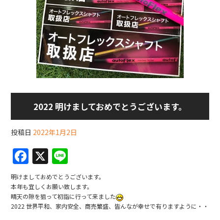
2022 明けましておめでとうございます。
投稿日
2022年1月2日
F
X
Li
a
n
明けましておめでとうございます。
c
e
本年も宜しくお願い致します。
晴天の隙を狙って初詣に行って来ました
e
2022 世界平和、家内安全、商売繁盛、皆んなが幸せで有りますように・・
b