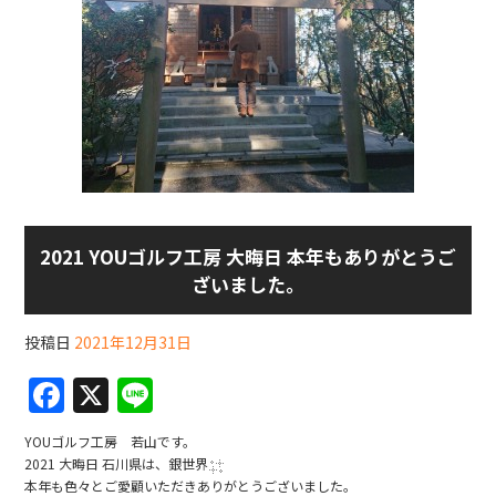
2021 YOUゴルフ工房 大晦日 本年もありがとうご
ざいました。
投稿日
2021年12月31日
F
X
Li
a
n
YOUゴルフ工房 若山です。
c
e
2021 大晦日 石川県は、銀世界
本年も色々とご愛顧いただきありがとうございました。