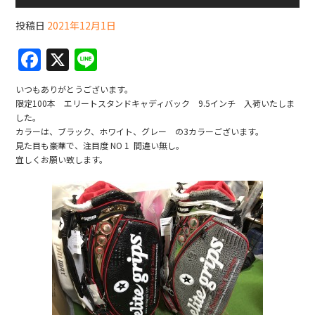
投稿日
2021年12月1日
F
X
Li
a
n
いつもありがとうございます。
c
e
限定100本 エリートスタンドキャディバック 9.5インチ 入荷いたしま
した。
e
カラーは、ブラック、ホワイト、グレー の3カラーございます。
b
見た目も豪華で、注目度 NO 1 間違い無し。
宜しくお願い致します。
o
o
k