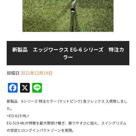
新製品 エッジワークス EG-6 シリーズ 特注カ
ラー
投稿日
2021年12月19日
F
X
Li
a
n
新製品 6シリーズ 特注カラー (マットピンク) 各フレックス 入荷致しまし
c
e
た。
e
<EG-619 ML>
b
EG-519-MLの特徴を最大限受け継ぎ、振りやすさに加え、スイングリズム
の安定とロングインパクトゾーンを実現。