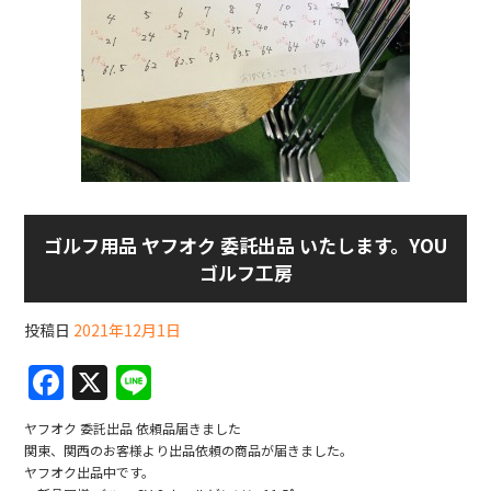
ゴルフ用品 ヤフオク 委託出品 いたします。YOU
ゴルフ工房
投稿日
2021年12月1日
F
X
Li
a
n
ヤフオク 委託出品 依頼品届きました
c
e
関東、関西のお客様より出品依頼の商品が届きました。
ヤフオク出品中です。
e