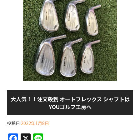
大人気！！注文殺到 オートフレックス シャフトは
YOUゴルフ工房へ
投稿日
2022年1月8日
F
X
Li