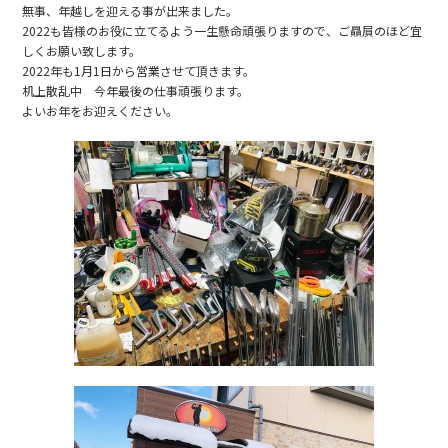
e
無事、年越しを迎える事が出来ました。
b
2022も皆様のお役に立てるよう一生懸命頑張りますので、ご贔屓のほど宜
しくお願い致します。
o
2022年も1月1日から営業させて頂きます。
o
机上散乱中 今年最後の仕事頑張ります。
よいお年をお迎えください。
k